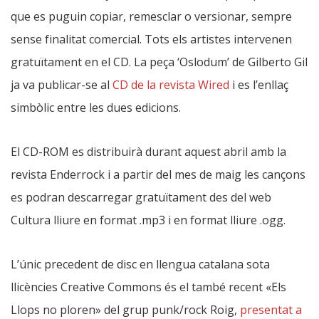
que es puguin copiar, remesclar o versionar, sempre
sense finalitat comercial. Tots els artistes intervenen
gratuïtament en el CD. La peça ‘Oslodum’ de Gilberto Gil
ja va publicar-se al
CD de la revista Wired
i es l’enllaç
simbòlic entre les dues edicions.
El CD-ROM es distribuirà durant aquest abril amb la
revista Enderrock i a partir del mes de maig les cançons
es podran descarregar gratuïtament des del web
Cultura lliure en format .mp3 i en format lliure .ogg.
L’únic precedent de disc en llengua catalana sota
llicències Creative Commons és el també recent «Els
Llops no ploren» del grup punk/rock Roig,
presentat a