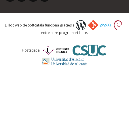
El lloc web de Softcatalà funciona gràcies a
entre altre programari lliure.
Hostatjat a: