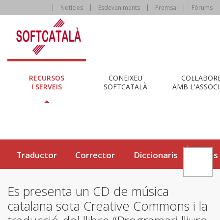
Notícies
Esdeveniments
Premsa
Fòrums
RECURSOS
CONEIXEU
COL·LABOR
I SERVEIS
SOFTCATALÀ
AMB L'ASSOCI
Traductor
Corrector
Diccionaris
Eines
Es presenta un CD de música
catalana sota Creative Commons i la