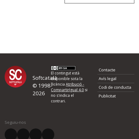
Contacte
El contingut està
Softcatalà
Avís legal
disponible sota la
llicència
Atribució -
© 1998-
Codi de conducta
CompartirIgual 4.0
si
2026
no s'indica el
Publicitat
contrari.
Seguiu-nos