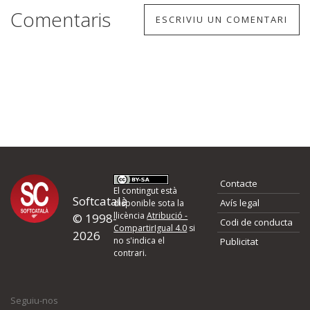
Comentaris
ESCRIVIU UN COMENTARI
Contacte
El contingut està
Softcatalà
Avís legal
disponible sota la
llicència
Atribució -
© 1998-
Codi de conducta
CompartirIgual 4.0
si
2026
no s'indica el
Publicitat
contrari.
Seguiu-nos