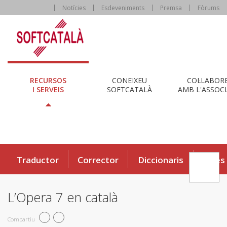
Notícies
Esdeveniments
Premsa
Fòrums
RECURSOS
CONEIXEU
COL·LABOR
I SERVEIS
SOFTCATALÀ
AMB L'ASSOCI
Traductor
Corrector
Diccionaris
Eines
L’Opera 7 en català
Compartiu