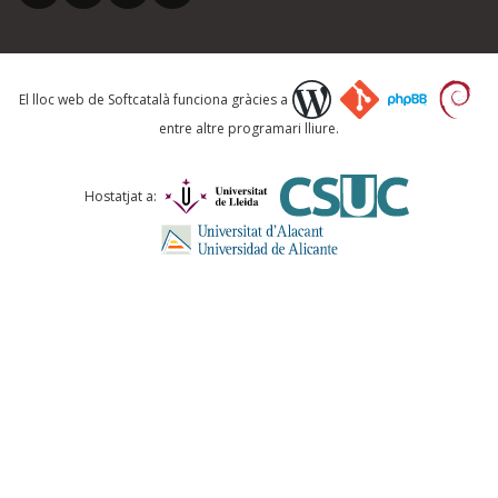
El lloc web de Softcatalà funciona gràcies a
entre altre programari lliure.
Hostatjat a: