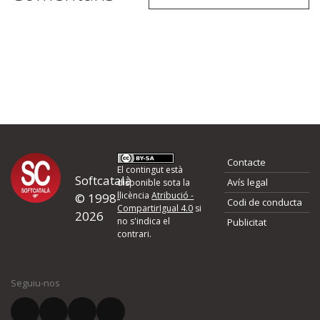
Contacte
El contingut està
Softcatalà
Avís legal
disponible sota la
llicència
Atribució -
© 1998-
Codi de conducta
CompartirIgual 4.0
si
2026
no s'indica el
Publicitat
contrari.
Seguiu-nos