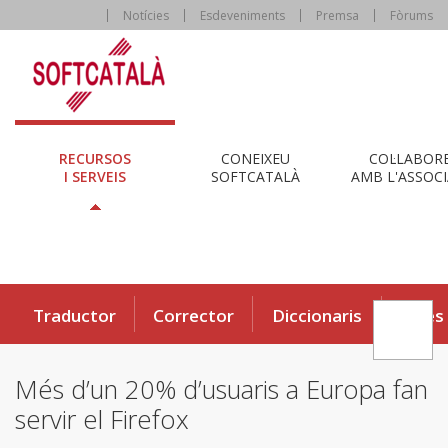
Notícies
Esdeveniments
Premsa
Fòrums
RECURSOS
CONEIXEU
COL·LABOR
I SERVEIS
SOFTCATALÀ
AMB L'ASSOCI
Traductor
Corrector
Diccionaris
Eines
Més d’un 20% d’usuaris a Europa fan
servir el Firefox