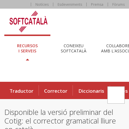
Notícies
Esdeveniments
Premsa
Fòrums
RECURSOS
CONEIXEU
COL·LABOR
I SERVEIS
SOFTCATALÀ
AMB L'ASSOCI
Traductor
Corrector
Diccionaris
Eines
Disponible la versió preliminar del
Cotig: el corrector gramatical lliure