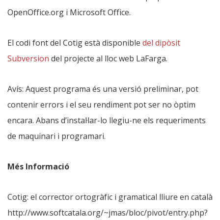
OpenOffice.org i Microsoft Office.
El codi font del Cotig està disponible
del dipòsit
Subversion
del projecte al lloc web LaFarga.
Avís: Aquest programa és una versió preliminar, pot
contenir errors i el seu rendiment pot ser no òptim
encara. Abans d’instal·lar-lo llegiu-ne els requeriments
de maquinari i programari.
Més Informació
Cotig: el corrector ortogràfic i gramatical lliure en català
http://www.softcatala.org/~jmas/bloc/pivot/entry.php?