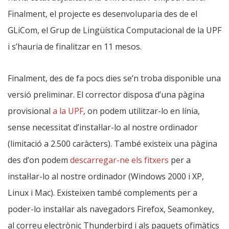
Finalment, el projecte es desenvoluparia des de el
GLiCom, el Grup de Lingüística Computacional de la UPF
i s’hauria de finalitzar en 11 mesos.
Finalment, des de fa pocs dies se’n troba disponible una
versió preliminar. El corrector disposa d’una pàgina
provisional
a la UPF
, on podem utilitzar-lo en línia,
sense necessitat d’instal·lar-lo al nostre ordinador
(limitació a 2.500 caràcters). També existeix una pàgina
des d’on podem
descarregar-ne els fitxers
per a
instal·lar-lo al nostre ordinador (Windows 2000 i XP,
Linux i Mac). Existeixen també complements per a
poder-lo instal·lar als navegadors Firefox, Seamonkey,
al correu electrònic Thunderbird i als paquets ofimàtics