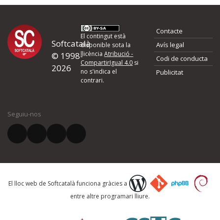
Contacte
El contingut està
Softcatalà
Avís legal
disponible sota la
llicència
Atribució -
© 1998-
Codi de conducta
CompartirIgual 4.0
si
2026
no s'indica el
Publicitat
contrari.
Seguiu-nos
El lloc web de Softcatalà funciona gràcies a
entre altre programari lliure.