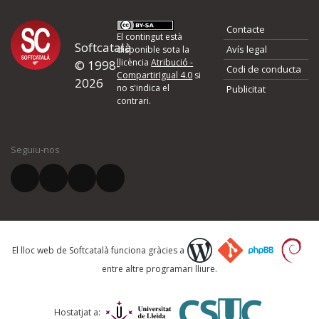
Contacte
El contingut està
Softcatalà
Avís legal
disponible sota la
llicència
Atribució -
© 1998-
Codi de conducta
CompartirIgual 4.0
si
2026
no s'indica el
Publicitat
contrari.
Seguiu-nos
El lloc web de Softcatalà funciona gràcies a
entre altre programari lliure.
Hostatjat a: