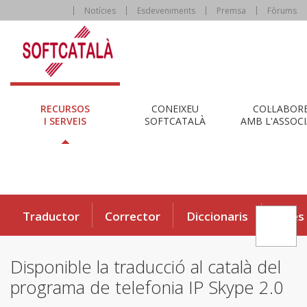
Notícies
Esdeveniments
Premsa
Fòrums
RECURSOS
CONEIXEU
COL·LABOR
I SERVEIS
SOFTCATALÀ
AMB L'ASSOCI
Traductor
Corrector
Diccionaris
Eines
Disponible la traducció al català del
programa de telefonia IP Skype 2.0