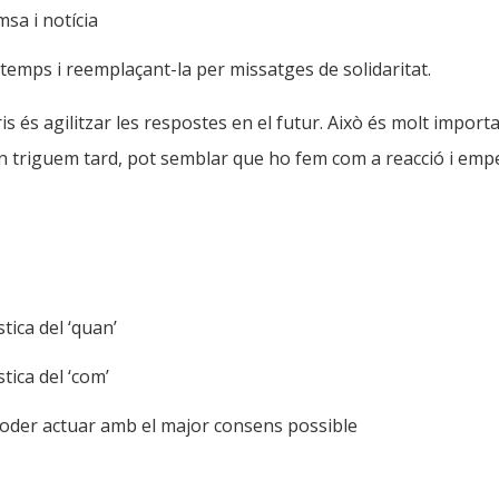
sa i notícia
 temps i reemplaçant-la per missatges de solidaritat.
s és agilitzar les respostes en el futur. Això és molt import
 triguem tard, pot semblar que ho fem com a reacció i empen
stica del ‘quan’
stica del ‘com’
oder actuar amb el major consens possible