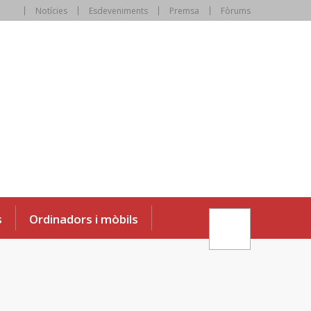
Notícies
Esdeveniments
Premsa
Fòrums
s
Ordinadors i mòbils