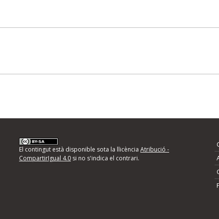
El contingut està disponible sota la llicència
Atribució -
CompartirIgual 4.0
si no s'indica el contrari.