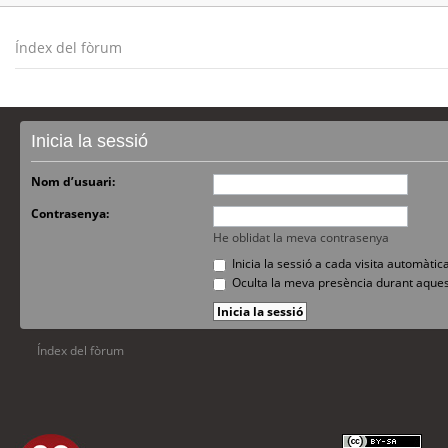
Índex del fòrum
Inicia la sessió
Nom d’usuari:
Contrasenya:
He oblidat la meva contrasenya
Inicia la sessió a cada visita automàti
Oculta la meva presència durant aques
Índex del fòrum