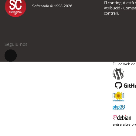
El contingut està d
Softcatalà © 1998-
2026
Atribució - Compar
contrari.
Seguiu-nos
El lloc web de
entre altre pr