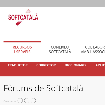
RECURSOS
CONEIXEU
COL·LABO
I SERVEIS
SOFTCATALÀ
AMB L'ASSOC
TRADUCTOR
CORRECTOR
DICCIONARIS
APLI
Fòrums de Softcatalà
Compartiu