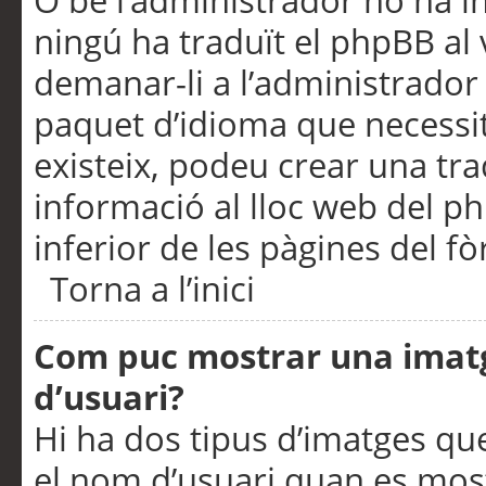
O bé l’administrador no ha in
ningú ha traduït el phpBB al
demanar-li a l’administrador d
paquet d’idioma que necessit
existeix, podeu crear una t
informació al lloc web del php
inferior de les pàgines del f
Torna a l’inici
Com puc mostrar una imat
d’usuari?
Hi ha dos tipus d’imatges q
el nom d’usuari quan es mos