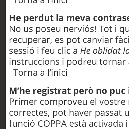
He perdut la meva contras
No us poseu nerviós! Tot i q
recuperar, es pot canviar fàci
sessió i feu clic a
He oblidat 
instruccions i podreu tornar a
Torna a l’inici
M’he registrat però no puc i
Primer comproveu el vostre n
correctes, pot haver passat u
funció COPPA està activada 