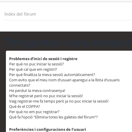
Índex del fòrum
Preguntes més freqüe
Problemes d’inici de sessió i registre
Per què no puc iniciar la sessió?
Per què cal que em registri?
Per què finalitza la meva sessió automàticament?
Com evito que el meu nom d’usuari aparegui a la llista d’usuaris
connectats?
He perdut la meva contrasenya!
M’he registrat però no puc iniciar la sessió!
Vaig registrar-me fa temps però ja no puc iniciar la sessió!
Què és el COPPA?
Per què no em puc registrar?
Què fa l’opció “Elimina totes les galetes del fòrum”?
Preferències i configuracions de l’usuari