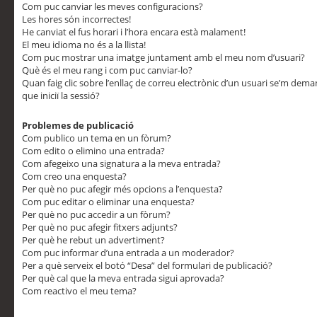
Com puc canviar les meves configuracions?
Les hores són incorrectes!
He canviat el fus horari i l’hora encara està malament!
El meu idioma no és a la llista!
Com puc mostrar una imatge juntament amb el meu nom d’usuari?
Què és el meu rang i com puc canviar-lo?
Quan faig clic sobre l’enllaç de correu electrònic d’un usuari se’m dem
que iniciï la sessió?
Problemes de publicació
Com publico un tema en un fòrum?
Com edito o elimino una entrada?
Com afegeixo una signatura a la meva entrada?
Com creo una enquesta?
Per què no puc afegir més opcions a l’enquesta?
Com puc editar o eliminar una enquesta?
Per què no puc accedir a un fòrum?
Per què no puc afegir fitxers adjunts?
Per què he rebut un advertiment?
Com puc informar d’una entrada a un moderador?
Per a què serveix el botó “Desa” del formulari de publicació?
Per què cal que la meva entrada sigui aprovada?
Com reactivo el meu tema?