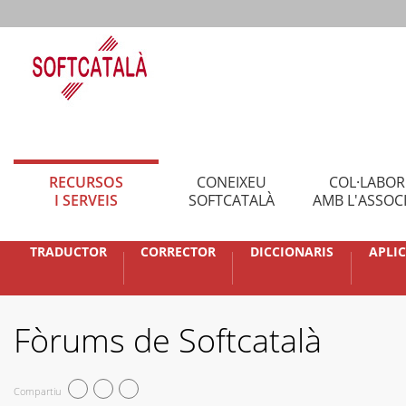
RECURSOS
CONEIXEU
COL·LABO
I SERVEIS
SOFTCATALÀ
AMB L'ASSOC
TRADUCTOR
CORRECTOR
DICCIONARIS
APLI
Fòrums de Softcatalà
Compartiu