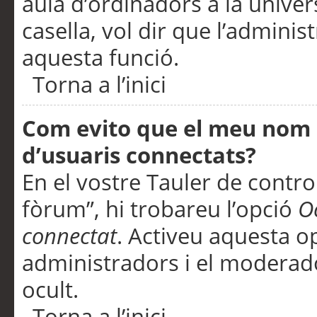
aula d’ordinadors a la univers
casella, vol dir que l’adminis
aquesta funció.
Torna a l’inici
Com evito que el meu nom d’
d’usuaris connectats?
En el vostre Tauler de control
fòrum”, hi trobareu l’opció
O
connectat
. Activeu aquesta o
administradors i el moderad
ocult.
Torna a l’inici