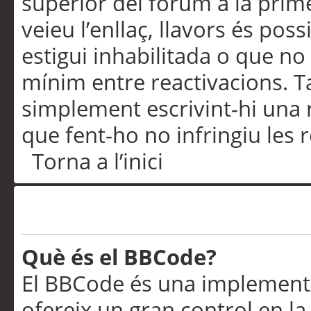
superior del fòrum a la prime
veieu l’enllaç, llavors és pos
estigui inhabilitada o que no
mínim entre reactivacions. T
simplement escrivint-hi una 
que fent-ho no infringiu les 
Torna a l’inici
Formatació i tipus de te
Què és el BBCode?
El BBCode és una implementa
ofereix un gran control en l