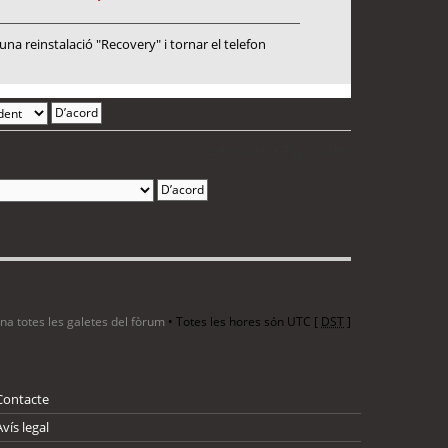
a reinstalació "Recovery" i tornar el telefon
2 entrades • Pàgina
1
de
1
ina totes les galetes del fòrum
• Totes les hores són UTC [
DST
]
Contacte
Avís legal