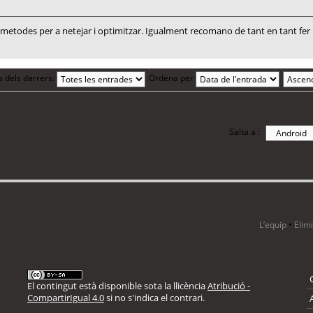
todes per a netejar i optimitzar. Igualment recomano de tant en tant fer un
s dels darrers:
Ordena per
Salta a :
i 7 visitants
L’equip
•
Elim
El contingut està disponible sota la llicència
Atribució -
CompartirIgual 4.0
si no s'indica el contrari.