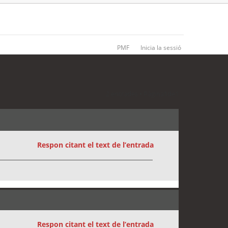
PMF
Inicia la sessió
2 entrades • Pàgina
1
de
1
Respon citant el text de l’entrada
Respon citant el text de l’entrada