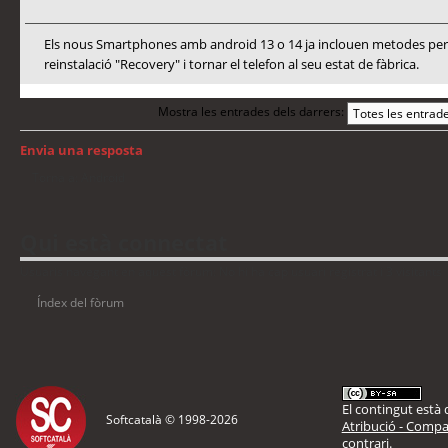
Els nous Smartphones amb android 13 o 14 ja inclouen metodes per a
reinstalació "Recovery" i tornar el telefon al seu estat de fàbrica.
Mostra les entrades dels darrers:
Envia una resposta
Torna a: Android
Qui està connectat
Usuaris navegant en aquest fòrum: No hi ha cap usuari registrat i 3 visitants
Índex del fòrum
El contingut està d
Softcatalà © 1998-
2026
Atribució - Compar
contrari.