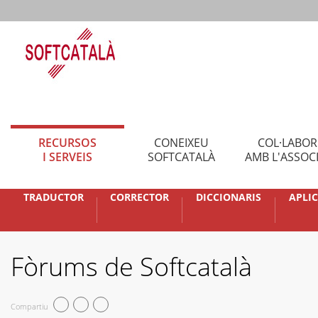
RECURSOS
CONEIXEU
COL·LABO
I SERVEIS
SOFTCATALÀ
AMB L'ASSOC
TRADUCTOR
CORRECTOR
DICCIONARIS
APLI
Fòrums de Softcatalà
Compartiu