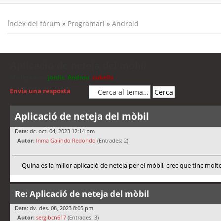
Índex del fòrum
»
Programari
»
Android
Aplicació de neteja del mòbil
Moderadors:
jordis
,
Andreu
,
cubells
Envia una resposta
Aplicació de neteja del mòbil
Data: dc. oct. 04, 2023 12:14 pm
Autor:
Inma Galindo Redondo
(Entrades: 2)
Quina es la millor aplicació de neteja per el mòbil, crec que tinc molt
Re: Aplicació de neteja del mòbil
Data: dv. des. 08, 2023 8:05 pm
Autor:
sergibcn617
(Entrades: 3)