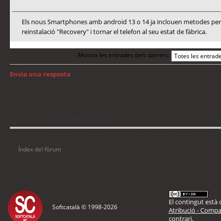
Els nous Smartphones amb android 13 o 14 ja inclouen metodes per a
reinstalació "Recovery" i tornar el telefon al seu estat de fàbrica.
Mostra les entrades dels darrers:
Envia una resposta
Torna a: Android
Qui està connectat
Usuaris navegant en aquest fòrum: No hi ha cap usuari registrat i 9 visitants
Índex del fòrum
El contingut està d
Softcatalà © 1998-
2026
Atribució - Compar
contrari.