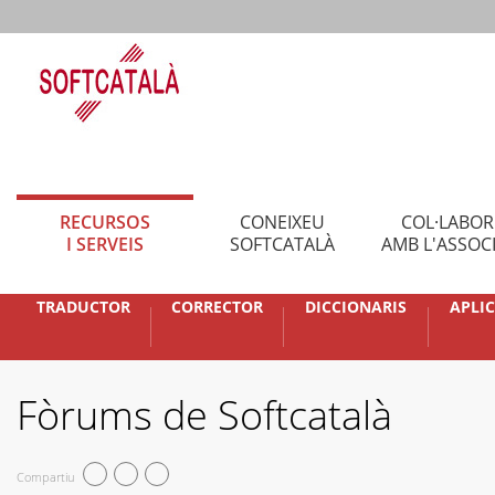
RECURSOS
CONEIXEU
COL·LABO
I SERVEIS
SOFTCATALÀ
AMB L'ASSOC
TRADUCTOR
CORRECTOR
DICCIONARIS
APLI
Fòrums de Softcatalà
Compartiu