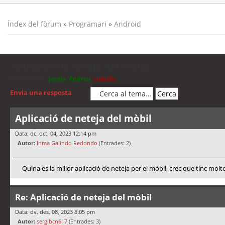
Índex del fòrum
»
Programari
»
Android
Aplicació de neteja del mòbil
Moderadors:
jordis
,
Andreu
,
cubells
Envia una resposta
Aplicació de neteja del mòbil
Data: dc. oct. 04, 2023 12:14 pm
Autor:
Inma Galindo Redondo
(Entrades: 2)
Quina es la millor aplicació de neteja per el mòbil, crec que tinc molt
Re: Aplicació de neteja del mòbil
Data: dv. des. 08, 2023 8:05 pm
Autor:
sergibcn617
(Entrades: 3)