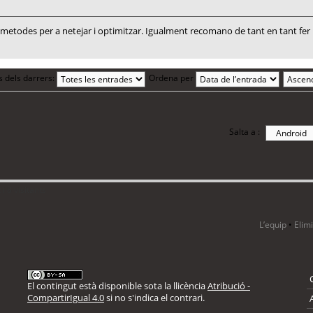
todes per a netejar i optimitzar. Igualment recomano de tant en tant fer un
s dels darrers:
Ordena per
Salta a :
i 8 visitants
L’equip
•
Elim
El contingut està disponible sota la llicència
Atribució -
CompartirIgual 4.0
si no s'indica el contrari.