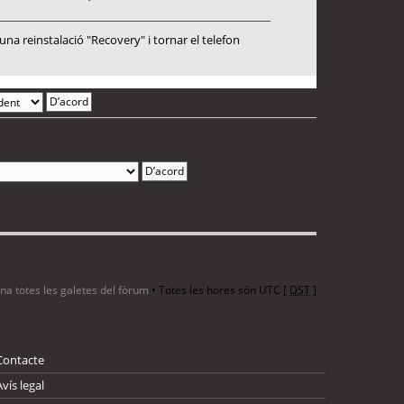
a reinstalació "Recovery" i tornar el telefon
2 entrades • Pàgina
1
de
1
ina totes les galetes del fòrum
• Totes les hores són UTC [
DST
]
Contacte
Avís legal