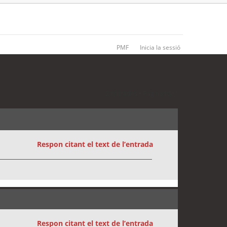
PMF
Inicia la sessió
2 entrades • Pàgina
1
de
1
Respon citant el text de l’entrada
Respon citant el text de l’entrada