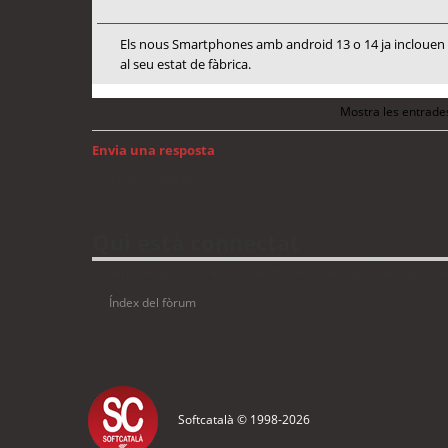
Els nous Smartphones amb android 13 o 14 ja inclouen me
al seu estat de fàbrica.
Mostra les entrade
Envia una resposta
Torna a: Android
Qui està connectat
Usuaris navegant en aquest fòrum: No hi ha cap usuari registrat 
Índex del fòrum
Softcatalà © 1998-
2026