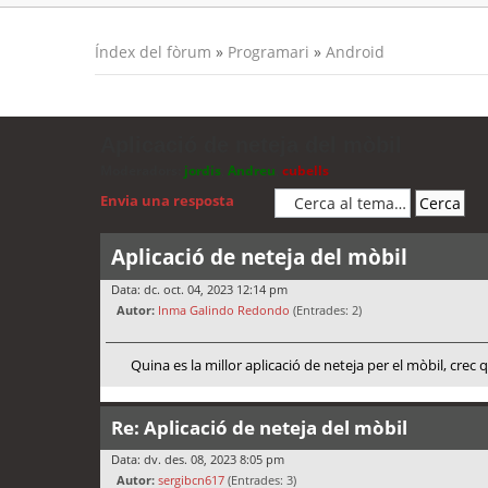
Índex del fòrum
»
Programari
»
Android
Aplicació de neteja del mòbil
Moderadors:
jordis
,
Andreu
,
cubells
Envia una resposta
Aplicació de neteja del mòbil
Data: dc. oct. 04, 2023 12:14 pm
Autor:
Inma Galindo Redondo
(Entrades: 2)
Quina es la millor aplicació de neteja per el mòbil, crec
Re: Aplicació de neteja del mòbil
Data: dv. des. 08, 2023 8:05 pm
Autor:
sergibcn617
(Entrades: 3)