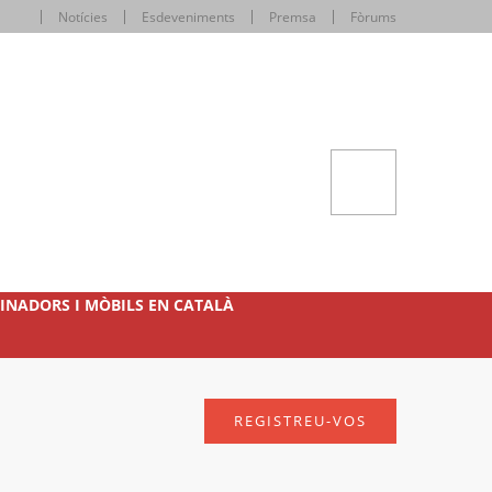
Notícies
Esdeveniments
Premsa
Fòrums
INADORS I MÒBILS EN CATALÀ
REGISTREU-VOS