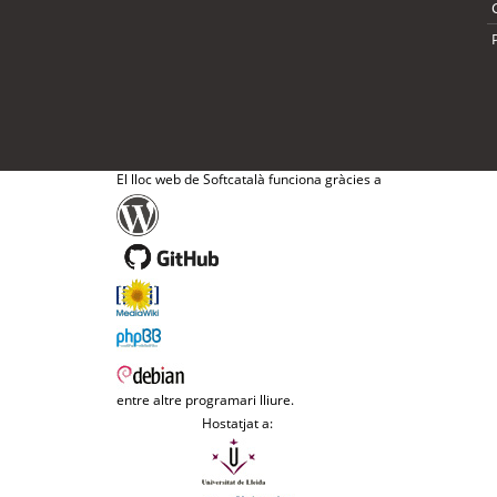
El lloc web de Softcatalà funciona gràcies a
entre altre programari lliure.
Hostatjat a: