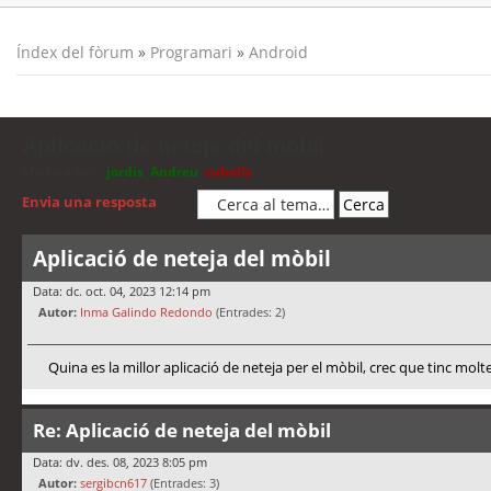
Índex del fòrum
»
Programari
»
Android
Aplicació de neteja del mòbil
Moderadors:
jordis
,
Andreu
,
cubells
Envia una resposta
Aplicació de neteja del mòbil
Data: dc. oct. 04, 2023 12:14 pm
Autor:
Inma Galindo Redondo
(Entrades: 2)
Quina es la millor aplicació de neteja per el mòbil, crec que tinc molt
Re: Aplicació de neteja del mòbil
Data: dv. des. 08, 2023 8:05 pm
Autor:
sergibcn617
(Entrades: 3)