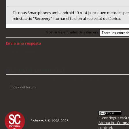
Els nous Smartphones amb android 13 o 14 ja inclouen metodes per a
reinstalació "Recovery" i tornar el telefon al seu estat de fàbrica.
Mostra les entrades dels darrers:
Envia una resposta
Torna a: Android
Qui està connectat
Usuaris navegant en aquest fòrum: No hi ha cap usuari registrat i 2 visitants
Índex del fòrum
El contingut està d
Softcatalà © 1998-
2026
Atribució - Compar
contrari.