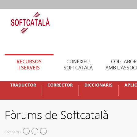
RECURSOS
CONEIXEU
COL·LABO
I SERVEIS
SOFTCATALÀ
AMB L'ASSOC
TRADUCTOR
CORRECTOR
DICCIONARIS
APLI
Fòrums de Softcatalà
Compartiu