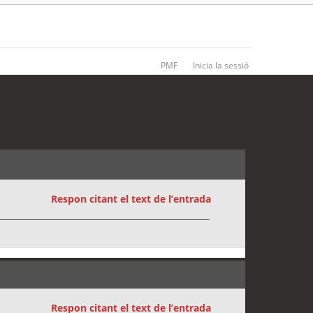
PMF
Inicia la sessió
2 entrades • Pàgina
1
de
1
Respon citant el text de l’entrada
Respon citant el text de l’entrada