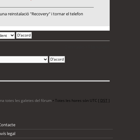
a reinstalació "Recovery" i tornar el telefon
2 entrades • Pàgina
1
de
1
ina totes les galetes del fòrum
• Totes les hores són UTC [
DST
]
Contacte
Avís legal