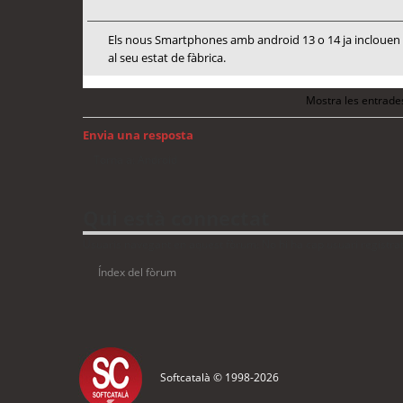
Els nous Smartphones amb android 13 o 14 ja inclouen me
al seu estat de fàbrica.
Mostra les entrade
Envia una resposta
Torna a: Android
Qui està connectat
Usuaris navegant en aquest fòrum: No hi ha cap usuari registrat 
Índex del fòrum
Softcatalà © 1998-
2026