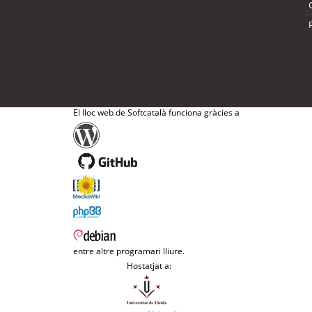
El lloc web de Softcatalà funciona gràcies a
entre altre programari lliure.
Hostatjat a: