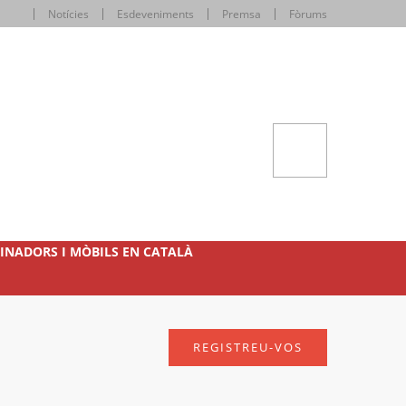
Notícies
Esdeveniments
Premsa
Fòrums
INADORS I MÒBILS EN CATALÀ
REGISTREU-VOS