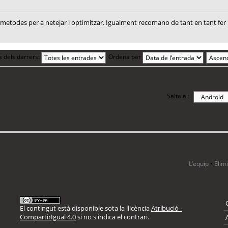
todes per a netejar i optimitzar. Igualment recomano de tant en tant fer un
s dels darrers:
Ordena per
Salta a :
i 6 visitants
L’equip
•
Elim
El contingut està disponible sota la llicència
Atribució -
CompartirIgual 4.0
si no s'indica el contrari.