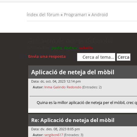
Índex del fòrum
»
Programari
»
Android
Aplicació de neteja del mòbil
Moderadors:
jordis
,
Andreu
,
cubells
Envia una resposta
Aplicació de neteja del mòbil
Data: dc. oct. 04, 2023 12:14 pm
Autor:
Inma Galindo Redondo
(Entrades: 2)
Quina es la millor aplicació de neteja per el mòbil, crec
Re: Aplicació de neteja del mòbil
Data: dv. des. 08, 2023 8:05 pm
Autor:
sergibcn617
(Entrades: 3)