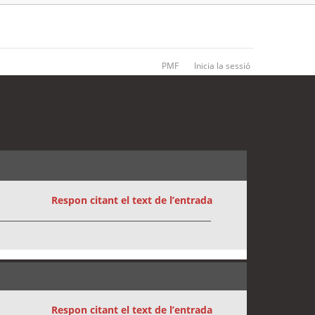
PMF
Inicia la sessió
2 entrades • Pàgina
1
de
1
Respon citant el text de l’entrada
Respon citant el text de l’entrada