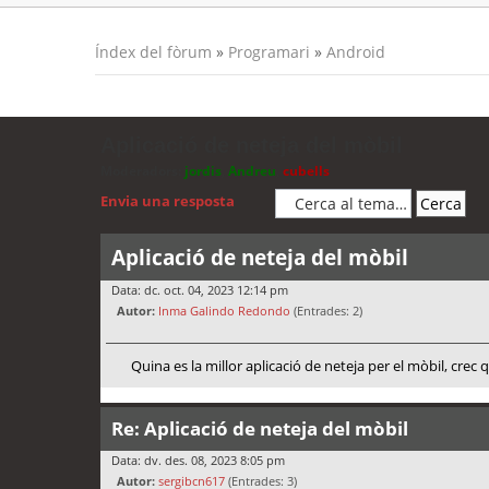
Índex del fòrum
»
Programari
»
Android
Aplicació de neteja del mòbil
Moderadors:
jordis
,
Andreu
,
cubells
Envia una resposta
Aplicació de neteja del mòbil
Data: dc. oct. 04, 2023 12:14 pm
Autor:
Inma Galindo Redondo
(Entrades: 2)
Quina es la millor aplicació de neteja per el mòbil, crec
Re: Aplicació de neteja del mòbil
Data: dv. des. 08, 2023 8:05 pm
Autor:
sergibcn617
(Entrades: 3)