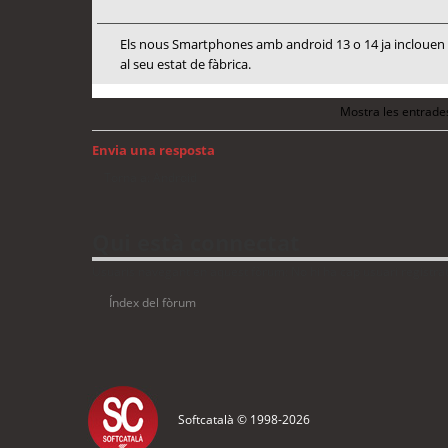
Els nous Smartphones amb android 13 o 14 ja inclouen me
al seu estat de fàbrica.
Mostra les entrade
Envia una resposta
Torna a: Android
Qui està connectat
Usuaris navegant en aquest fòrum: No hi ha cap usuari registrat 
Índex del fòrum
Softcatalà © 1998-
2026