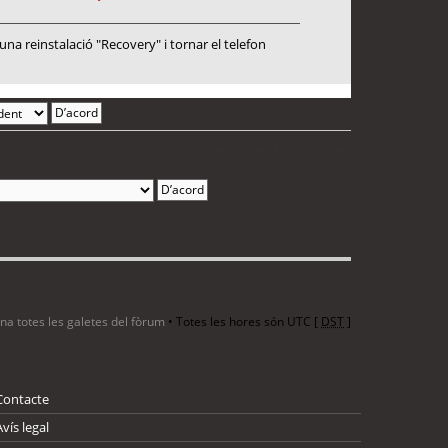
a reinstalació "Recovery" i tornar el telefon
2 entrades • Pàgina
1
de
1
ina totes les galetes del fòrum
• Totes les hores són UTC [
DST
]
Contacte
Avís legal