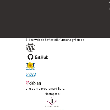
El lloc web de Softcatalà funciona gràcies a
entre altre programari lliure.
Hostatjat a: