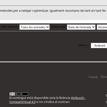
todes per a netejar i optimitzar. Igualment recomano de tant en tant fer un
s dels darrers:
Ordena per
Salta a :
i 13 visitants
L’equip
•
Elim
El contingut està disponible sota la llicència
Atribució -
CompartirIgual 4.0
si no s'indica el contrari.