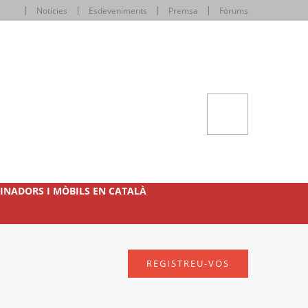
Notícies
Esdeveniments
Premsa
Fòrums
INADORS I MÒBILS EN CATALÀ
REGISTREU-VOS