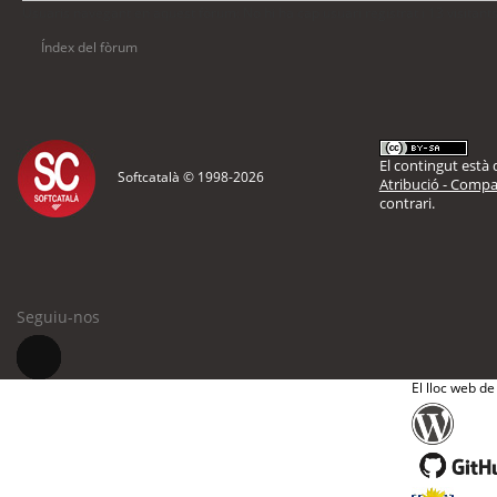
Usuaris navegant en aquest fòrum: No hi ha cap usuari registrat i 13 visitant
Índex del fòrum
El contingut està d
Softcatalà © 1998-
2026
Atribució - Compar
contrari.
Seguiu-nos
El lloc web de