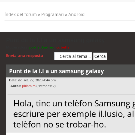
Índex del fòrum
»
Programari
»
Android
Punt de la l.l a un samsung galaxy
Moderadors:
jordis
,
Andreu
,
cubells
Envia una resposta
Punt de la l.l a un samsung galaxy
Data: dc. set. 27, 2023 4:44 pm
Autor:
piliamira
(Entrades: 2)
Hola, tinc un telèfon Samsung ga
escriure per exemple il.lusio, al 
telèfon no se trobar-ho.