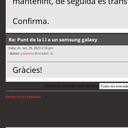
mantenint, de seguida es trans
Confirma.
Re: Punt de la l.l a un samsung galaxy
Data: dv. set. 29, 2023 2:16 pm
Autor:
piliamira
(Entrades: 2)
Gràcies!
Mostra les entrades dels darrers:
Envia una resposta
Torna a: Android
Qui està connectat