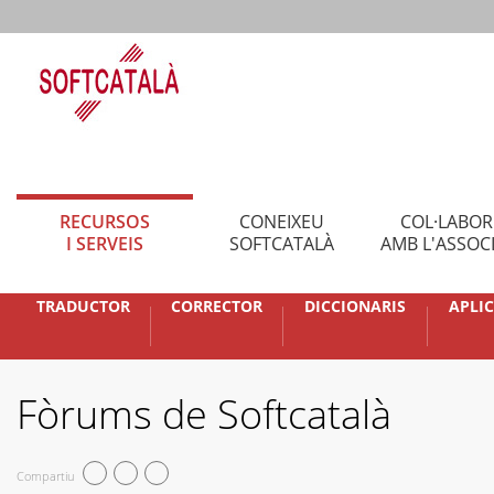
RECURSOS
CONEIXEU
COL·LABO
I SERVEIS
SOFTCATALÀ
AMB L'ASSOC
TRADUCTOR
CORRECTOR
DICCIONARIS
APLI
Fòrums de Softcatalà
Compartiu