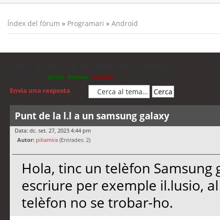
Índex del fòrum
»
Programari
»
Android
Punt de la l.l a un samsung galaxy
Moderadors:
jordis
,
Andreu
,
cubells
Envia una resposta
Punt de la l.l a un samsung galaxy
Data: dc. set. 27, 2023 4:44 pm
Autor:
piliamira
(Entrades: 2)
Hola, tinc un telèfon Samsung ga
escriure per exemple il.lusio, al 
telèfon no se trobar-ho.