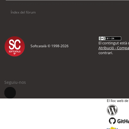
Usuaris navegant en aquest fòrum: No hi ha cap usuari registrat i 5 visitants
Índex del fòrum
El contingut està d
Softcatalà © 1998-
2026
Atribució - Compar
contrari.
Seguiu-nos
El lloc web de