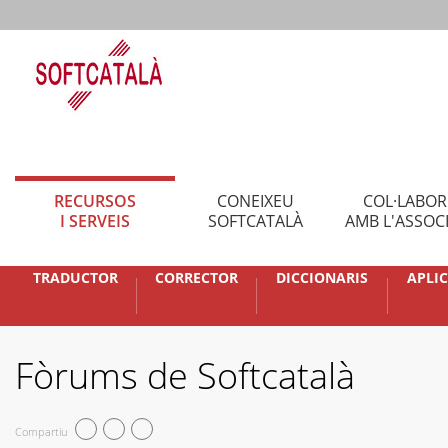
RECURSOS
CONEIXEU
COL·LABO
I SERVEIS
SOFTCATALÀ
AMB L'ASSOC
TRADUCTOR
CORRECTOR
DICCIONARIS
APLI
Fòrums de Softcatalà
Compartiu