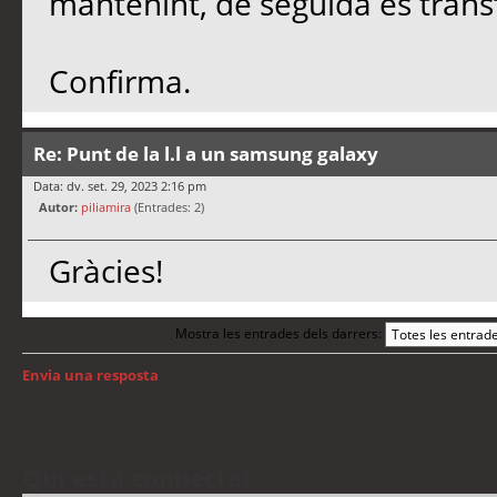
mantenint, de seguida es trans
Confirma.
Re: Punt de la l.l a un samsung galaxy
Data: dv. set. 29, 2023 2:16 pm
Autor:
piliamira
(Entrades: 2)
Gràcies!
Mostra les entrades dels darrers:
Envia una resposta
Torna a: Android
Qui està connectat