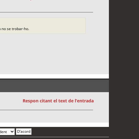
on no se trobar-ho.
Respon citant el text de l’entrada