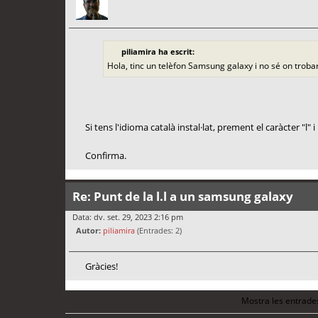
piliamira ha escrit:
Hola, tinc un telèfon Samsung galaxy i no sé on trobar la
Si tens l'idioma català instal·lat, prement el caràcter "l
Confirma.
Re: Punt de la l.l a un samsung galaxy
Data: dv. set. 29, 2023 2:16 pm
Autor:
piliamira
(Entrades: 2)
Gràcies!
Mostra les entrade