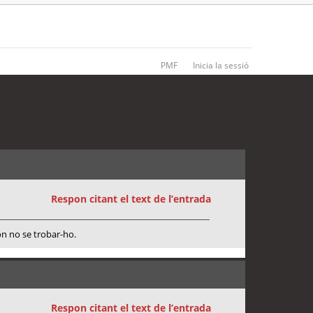
PMF
Inicia la sessió
3 entrades • Pàgina
1
de
1
Respon citant el text de l’entrada
fon no se trobar-ho.
Respon citant el text de l’entrada