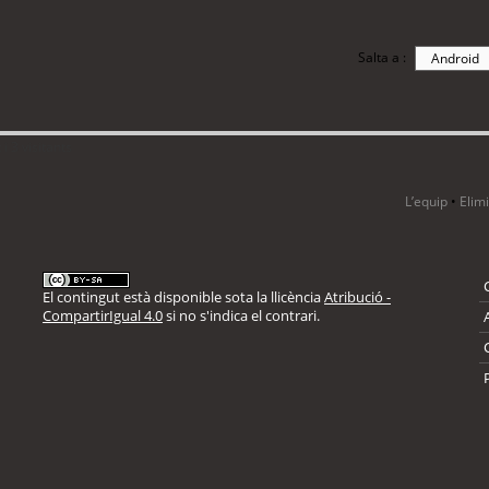
Salta a :
i 3 visitants
L’equip
•
Elim
El contingut està disponible sota la llicència
Atribució -
CompartirIgual 4.0
si no s'indica el contrari.