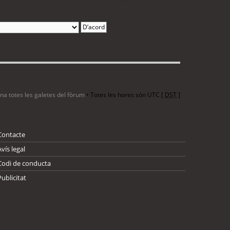
3 entrades • Pàgina
1
de
1
ina totes les galetes del fòrum
• Totes les hores són UTC [
DST
]
Contacte
Avís legal
Codi de conducta
Publicitat