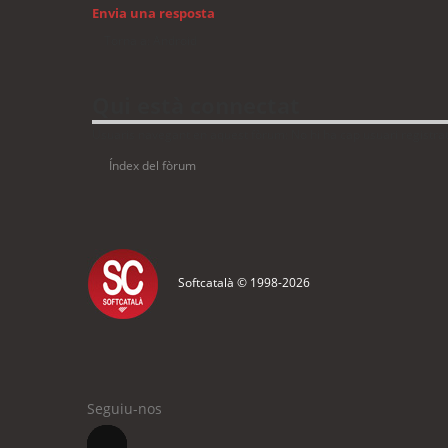
Envia una resposta
Torna a: Android
Qui està connectat
Usuaris navegant en aquest fòrum: No hi ha cap usuari registrat 
Índex del fòrum
Softcatalà © 1998-
2026
Seguiu-nos