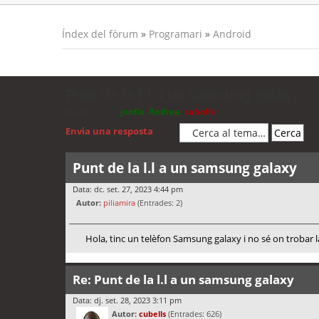
Índex del fòrum
»
Programari
»
Android
Punt de la l.l a un samsung galaxy
Moderadors:
jordis
,
Andreu
,
cubells
Envia una resposta
Punt de la l.l a un samsung galaxy
Data: dc. set. 27, 2023 4:44 pm
Autor:
piliamira
(Entrades: 2)
Hola, tinc un telèfon Samsung galaxy i no sé on trobar la l
Re: Punt de la l.l a un samsung galaxy
Data: dj. set. 28, 2023 3:11 pm
Autor:
cubells
(Entrades: 626)