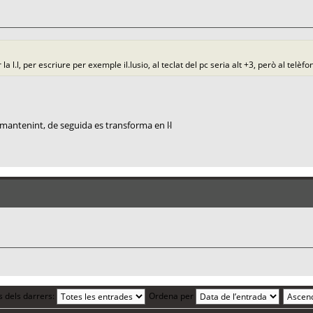
 l.l, per escriure per exemple il.lusio, al teclat del pc seria alt +3, però al telèf
" i mantenint, de seguida es transforma en ŀl
s dels darrers:
Ordena per