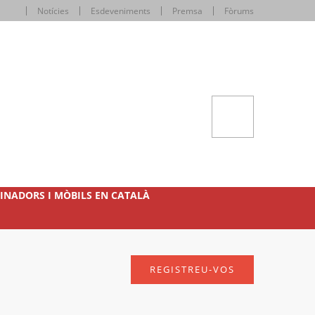
Notícies
Esdeveniments
Premsa
Fòrums
INADORS I MÒBILS EN CATALÀ
REGISTREU-VOS