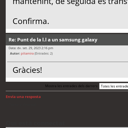
mantenint, de seguida es trans
Confirma.
Re: Punt de la l.l a un samsung galaxy
Data: dv. set. 29, 2023 2:16 pm
Autor:
piliamira
(Entrades: 2)
Gràcies!
Mostra les entrades dels darrers:
Envia una resposta
Torna a: Android
Qui està connectat