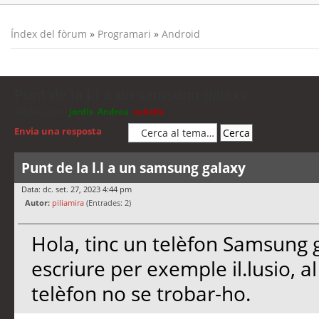
Índex del fòrum
»
Programari
»
Android
Punt de la l.l a un samsung galaxy
Moderadors:
jordis
,
Andreu
,
cubells
Envia una resposta
Punt de la l.l a un samsung galaxy
Data: dc. set. 27, 2023 4:44 pm
Autor:
piliamira
(Entrades: 2)
Hola, tinc un telèfon Samsung ga
escriure per exemple il.lusio, al 
telèfon no se trobar-ho.