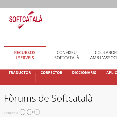
RECURSOS
CONEIXEU
COL·LABO
I SERVEIS
SOFTCATALÀ
AMB L'ASSOC
TRADUCTOR
CORRECTOR
DICCIONARIS
APLI
Fòrums de Softcatalà
Compartiu