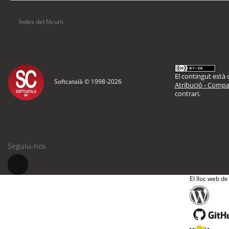
Usuaris navegant en aquest fòrum: No hi ha cap usuari registrat i 8 visitants
Índex del fòrum
El contingut està d
Softcatalà © 1998-
2026
Atribució - Compar
contrari.
Seguiu-nos
El lloc web de