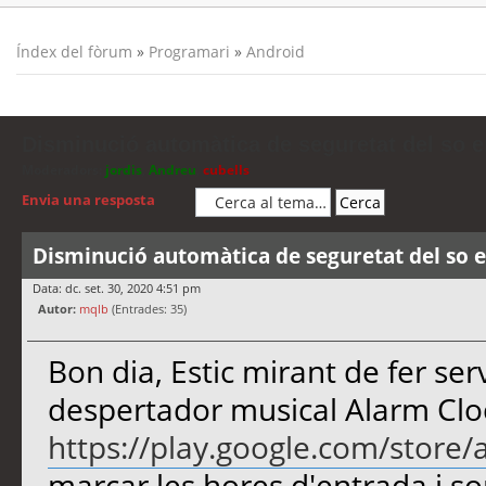
Índex del fòrum
»
Programari
»
Android
Disminució automàtica de seguretat del so e
Moderadors:
jordis
,
Andreu
,
cubells
Envia una resposta
Disminució automàtica de seguretat del so e
Data: dc. set. 30, 2020 4:51 pm
Autor:
mqlb
(Entrades: 35)
Bon dia, Estic mirant de fer ser
despertador musical Alarm Cl
https://play.google.com/store/
marcar les hores d'entrada i so