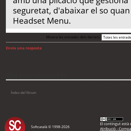
amb una plicació que gestiona 
seguretat, d'abaixar el so quan 
Headset Menu.
Mostra les entrades dels darrers:
Envia una resposta
Torna a: Android
Qui està connectat
Usuaris navegant en aquest fòrum: No hi ha cap usuari registrat i 8 visitants
Índex del fòrum
El contingut està d
Softcatalà © 1998-
2026
Atribució - Compar