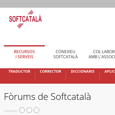
RECURSOS
CONEIXEU
COL·LABO
I SERVEIS
SOFTCATALÀ
AMB L'ASSOC
TRADUCTOR
CORRECTOR
DICCIONARIS
APLI
Fòrums de Softcatalà
Compartiu