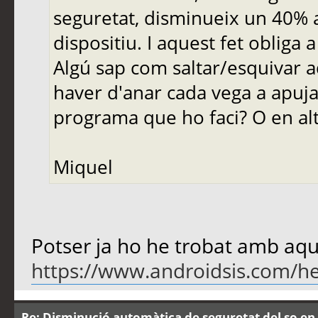
seguretat, disminueix un 40%
dispositiu. I aquest fet obliga 
Algú sap com saltar/esquivar a
haver d'anar cada vega a apujar
programa que ho faci? O en al
Miquel
Potser ja ho he trobat amb aqu
https://www.androidsis.com/hea
Re: Disminució automàtica de seguretat del so en 