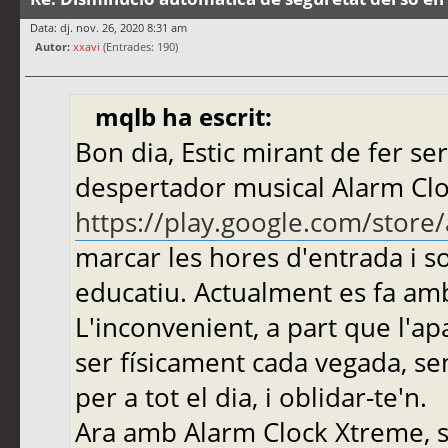
Data: dj. nov. 26, 2020 8:31 am
Autor:
xxavi
(Entrades: 190)
mqlb ha escrit:
Bon dia, Estic mirant de fer se
despertador musical Alarm Cl
https://play.google.com/store
marcar les hores d'entrada i s
educatiu. Actualment es fa am
L'inconvenient, a part que l'apa
ser físicament cada vegada, se
per a tot el dia, i oblidar-te'n.
Ara amb Alarm Clock Xtreme, 