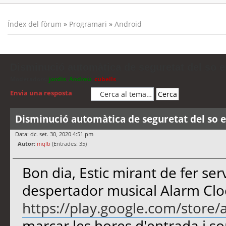
Índex del fòrum
»
Programari
»
Android
Disminució automàtica de seguretat del so e
Moderadors:
jordis
,
Andreu
,
cubells
Envia una resposta
Disminució automàtica de seguretat del so e
Data: dc. set. 30, 2020 4:51 pm
Autor:
mqlb
(Entrades: 35)
Bon dia, Estic mirant de fer ser
despertador musical Alarm Cl
https://play.google.com/store/
marcar les hores d'entrada i so