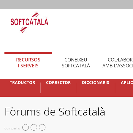
RECURSOS
CONEIXEU
COL·LABO
I SERVEIS
SOFTCATALÀ
AMB L'ASSOC
TRADUCTOR
CORRECTOR
DICCIONARIS
APLI
Fòrums de Softcatalà
Compartiu