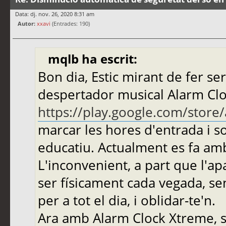
Data: dj. nov. 26, 2020 8:31 am
Autor:
xxavi
(Entrades: 190)
mqlb ha escrit:
Bon dia, Estic mirant de fer se
despertador musical Alarm Cl
https://play.google.com/store
marcar les hores d'entrada i s
educatiu. Actualment es fa am
L'inconvenient, a part que l'apa
ser físicament cada vegada, se
per a tot el dia, i oblidar-te'n.
Ara amb Alarm Clock Xtreme, 