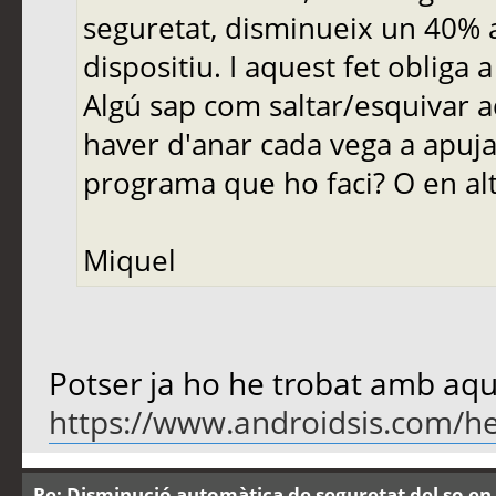
seguretat, disminueix un 40%
dispositiu. I aquest fet obliga 
Algú sap com saltar/esquivar a
haver d'anar cada vega a apujar
programa que ho faci? O en al
Miquel
Potser ja ho he trobat amb aqu
https://www.androidsis.com/hea
Re: Disminució automàtica de seguretat del so en 