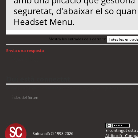
amb una plicació que gestiona 
seguretat, d'abaixar el so quan 
Headset Menu.
Mostra les entrades dels darrers:
Envia una resposta
Torna a: Android
Qui està connectat
Usuaris navegant en aquest fòrum: No hi ha cap usuari registrat i 2 visitants
Índex del fòrum
El contingut està d
Softcatalà © 1998-
2026
Atribució - Compar