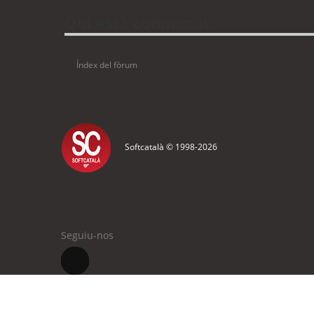
Qui està connectat
Usuaris navegant en aquest fòrum: No hi ha cap usuari registrat 
Índex del fòrum
Softcatalà © 1998-
2026
Seguiu-nos