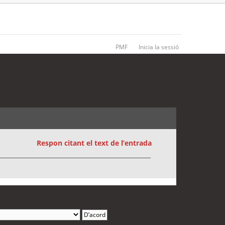
PMF
Inicia la sessió
1 entrada • Pàgina
1
de
1
Respon citant el text de l’entrada
1 entrada • Pàgina
1
de
1