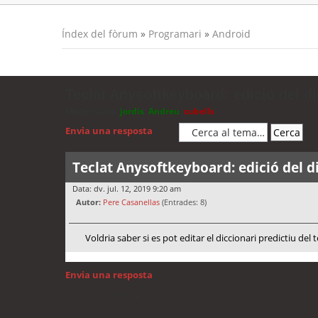
Índex del fòrum
»
Programari
»
Android
Teclat Anysoftkeyboard: edició del di
Moderadors:
jordis
,
Andreu
,
cubells
Envia una resposta
Teclat Anysoftkeyboard: edició del d
Data: dv. jul. 12, 2019 9:20 am
Autor:
Pere Casanellas
(Entrades: 8)
Voldria saber si es pot editar el diccionari predictiu de
Envia una resposta
Torna a: Android