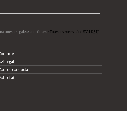
ina totes les galetes del fòrum
• Totes les hores són UTC [
DST
]
Contacte
Avís legal
Codi de conducta
Publicitat