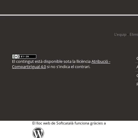
i 4 visitants
L’equip
•
Elim
El contingut està disponible sota la llicència
Atribució -
CompartirIgual 4.0
si no s'indica el contrari.
El lloc web de Softcatalà funciona gràcies a