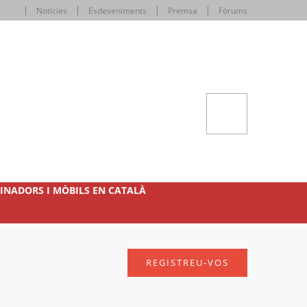
Notícies
Esdeveniments
Premsa
Fòrums
INADORS I MÒBILS EN CATALÀ
REGISTREU-VOS