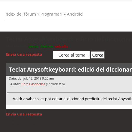
Índex del fòrum
»
Programari
»
Android
Teclat Anysoftkeyboard: edició del diccionar
Moderadors:
jordis
,
Andreu
,
cubells
Envia una resposta
Teclat Anysoftkeyboard: edició del diccionar
Data: dv. jul. 12, 2019 9:20 am
Autor:
Pere Casanellas
(Entrades: 8)
Voldria saber si es pot editar el diccionari predictiu del teclat Anyso
Envia una resposta
Torna a: Android