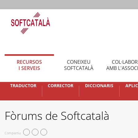
RECURSOS
CONEIXEU
COL·LABO
I SERVEIS
SOFTCATALÀ
AMB L'ASSOC
TRADUCTOR
CORRECTOR
DICCIONARIS
APLI
Fòrums de Softcatalà
Compartiu