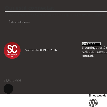
Qui està connectat
Usuaris navegant en aquest fòrum: No hi ha cap usuari registrat i 7 visitants
Índex del fòrum
El contingut està d
Softcatalà © 1998-
2026
Atribució - Compar
contrari.
Seguiu-nos
El lloc web de