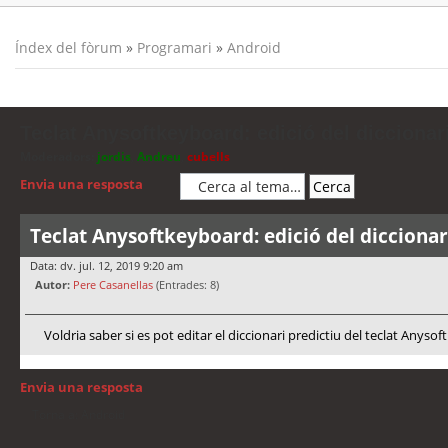
Índex del fòrum
»
Programari
»
Android
Teclat Anysoftkeyboard: edició del diccionar
Moderadors:
jordis
,
Andreu
,
cubells
Envia una resposta
Teclat Anysoftkeyboard: edició del diccionar
Data: dv. jul. 12, 2019 9:20 am
Autor:
Pere Casanellas
(Entrades: 8)
Voldria saber si es pot editar el diccionari predictiu del teclat Anyso
Envia una resposta
Torna a: Android