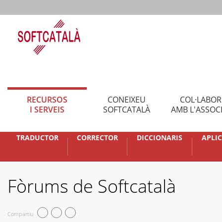
RECURSOS
CONEIXEU
COL·LABO
I SERVEIS
SOFTCATALÀ
AMB L'ASSOC
TRADUCTOR
CORRECTOR
DICCIONARIS
APLI
Fòrums de Softcatalà
Compartiu