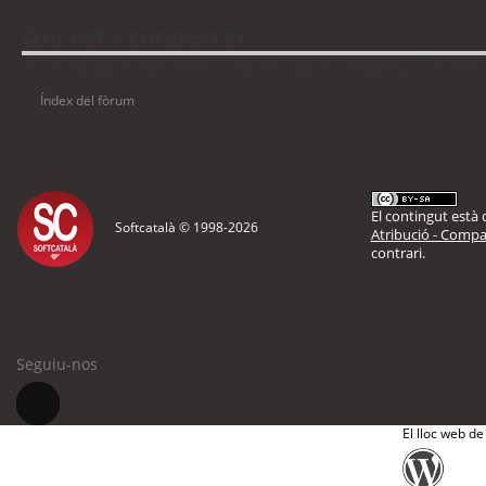
Qui està connectat
Usuaris navegant en aquest fòrum: No hi ha cap usuari registrat i 2 visitants
Índex del fòrum
El contingut està d
Softcatalà © 1998-
2026
Atribució - Compar
contrari.
Seguiu-nos
El lloc web de