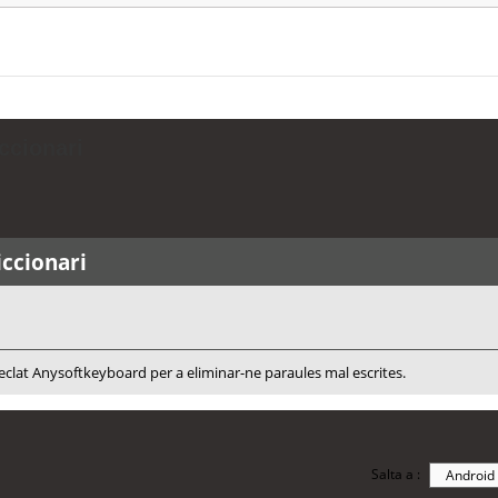
ccionari
iccionari
l teclat Anysoftkeyboard per a eliminar-ne paraules mal escrites.
Salta a :