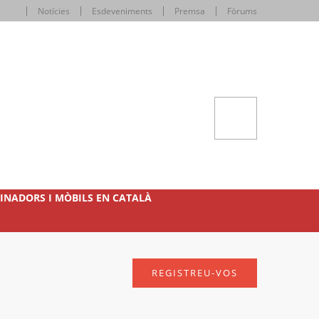
Notícies
Esdeveniments
Premsa
Fòrums
INADORS I MÒBILS EN CATALÀ
REGISTREU-VOS