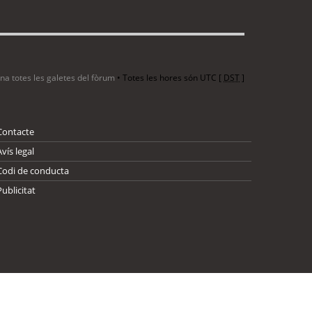
ina totes les galetes del fòrum
• Totes les hores són UTC [
DST
]
Contacte
Avís legal
Codi de conducta
Publicitat