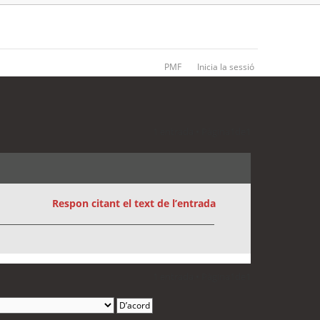
PMF
Inicia la sessió
1 entrada • Pàgina
1
de
1
Respon citant el text de l’entrada
1 entrada • Pàgina
1
de
1