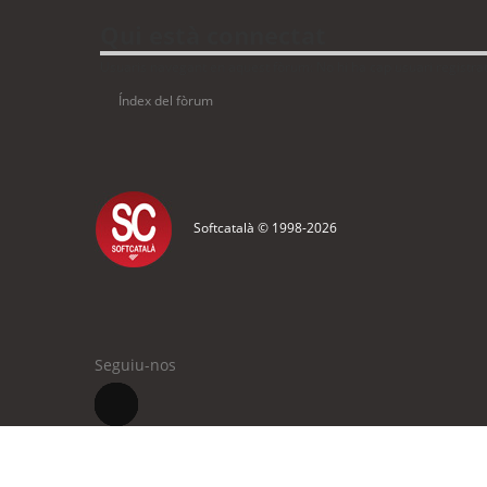
Qui està connectat
Usuaris navegant en aquest fòrum: No hi ha cap usuari registrat 
Índex del fòrum
Softcatalà © 1998-
2026
Seguiu-nos