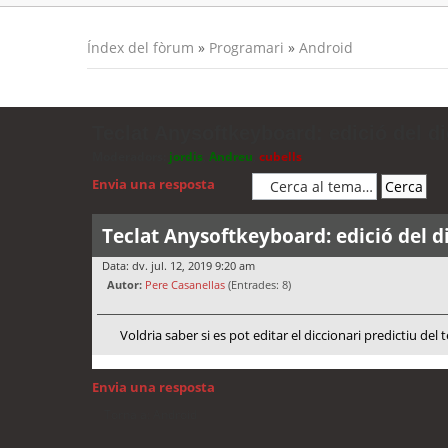
Índex del fòrum
»
Programari
»
Android
Teclat Anysoftkeyboard: edició del di
Moderadors:
jordis
,
Andreu
,
cubells
Envia una resposta
Teclat Anysoftkeyboard: edició del d
Data: dv. jul. 12, 2019 9:20 am
Autor:
Pere Casanellas
(Entrades: 8)
Voldria saber si es pot editar el diccionari predictiu de
Envia una resposta
Torna a: Android