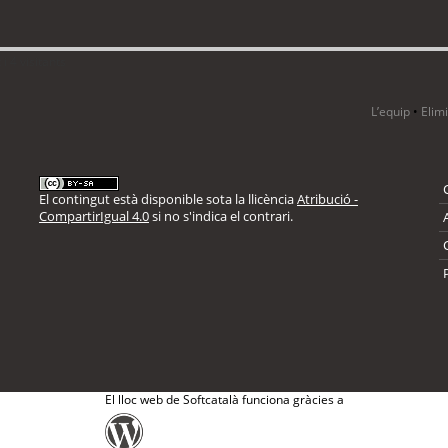
i 4 visitants
L’equip
•
Elim
El contingut està disponible sota la llicència
Atribució -
CompartirIgual 4.0
si no s'indica el contrari.
El lloc web de Softcatalà funciona gràcies a