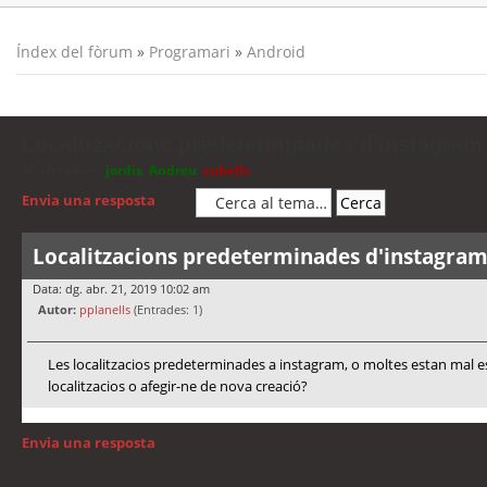
Índex del fòrum
»
Programari
»
Android
Localitzacions predeterminades d'instagram
Moderadors:
jordis
,
Andreu
,
cubells
Envia una resposta
Localitzacions predeterminades d'instagra
Data: dg. abr. 21, 2019 10:02 am
Autor:
pplanells
(Entrades: 1)
Les localitzacios predeterminades a instagram, o moltes estan mal e
localitzacios o afegir-ne de nova creació?
Envia una resposta
Torna a: Android