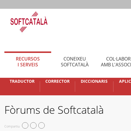
RECURSOS
CONEIXEU
COL·LABO
I SERVEIS
SOFTCATALÀ
AMB L'ASSOC
TRADUCTOR
CORRECTOR
DICCIONARIS
APLI
Fòrums de Softcatalà
Compartiu