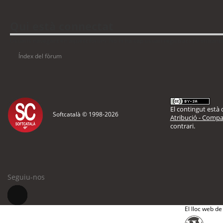
Qui està connectat
Usuaris navegant en aquest fòrum: No hi ha cap usuari registrat i 19 visitant
Índex del fòrum
El contingut està d
Softcatalà © 1998-
2026
Atribució - Compar
contrari.
Seguiu-nos
El lloc web de