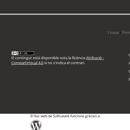
i 3 visitants
L’equip
•
Elim
El contingut està disponible sota la llicència
Atribució -
CompartirIgual 4.0
si no s'indica el contrari.
El lloc web de Softcatalà funciona gràcies a