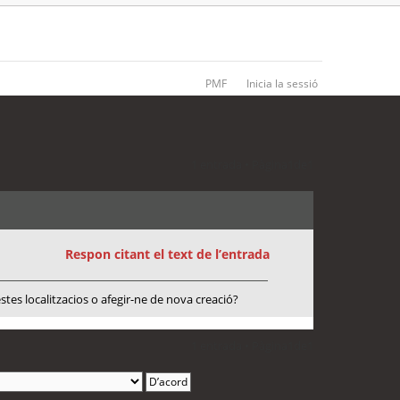
PMF
Inicia la sessió
1 entrada • Pàgina
1
de
1
Respon citant el text de l’entrada
tes localitzacios o afegir-ne de nova creació?
1 entrada • Pàgina
1
de
1