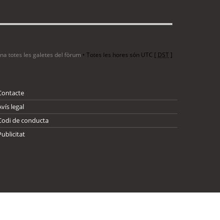
ina totes les galetes del fòrum
• Totes les hores són UTC [
DST
]
Contacte
Avís legal
Codi de conducta
Publicitat