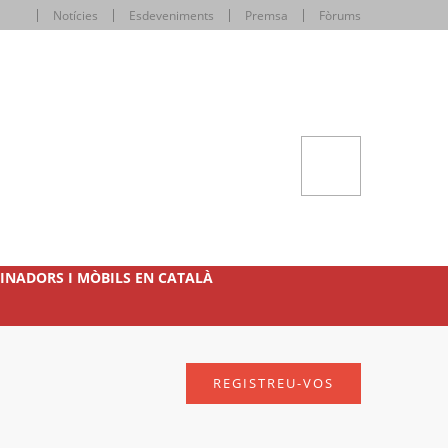
Notícies
Esdeveniments
Premsa
Fòrums
INADORS I MÒBILS EN CATALÀ
REGISTREU-VOS