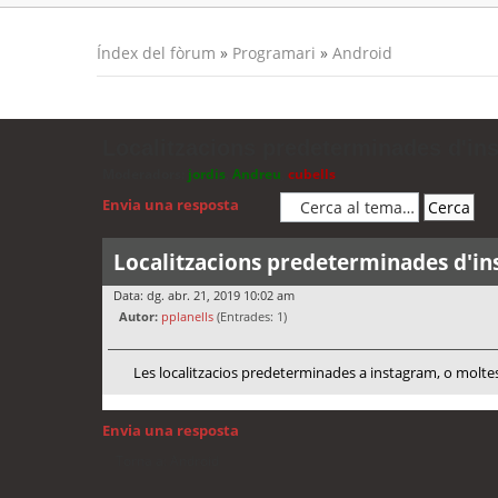
Índex del fòrum
»
Programari
»
Android
Localitzacions predeterminades d'in
Moderadors:
jordis
,
Andreu
,
cubells
Envia una resposta
Localitzacions predeterminades d'i
Data: dg. abr. 21, 2019 10:02 am
Autor:
pplanells
(Entrades: 1)
Les localitzacios predeterminades a instagram, o moltes
Envia una resposta
Torna a: Android