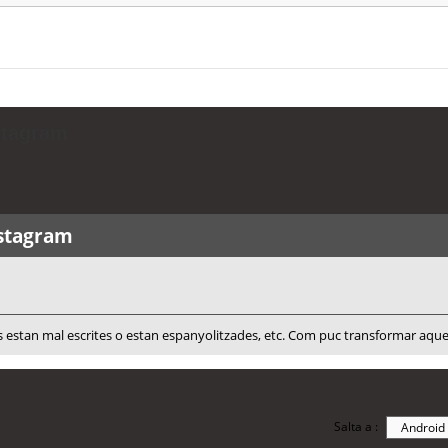
stagram
nstagram
 estan mal escrites o estan espanyolitzades, etc. Com puc transformar aques
Salta a :