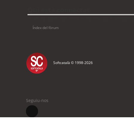
Qui està connectat
Usuaris navegant en aquest fòrum: No hi ha cap usuari registrat 
Índex del fòrum
Softcatalà © 1998-
2026
Seguiu-nos