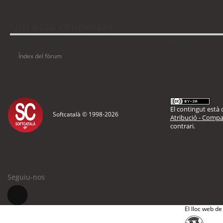
Qui està connectat
Usuaris navegant en aquest fòrum: No hi ha cap usuari registrat i 2 visitants
Índex del fòrum
El contingut està d
Softcatalà © 1998-
2026
Atribució - Compar
contrari.
Seguiu-nos
El lloc web de