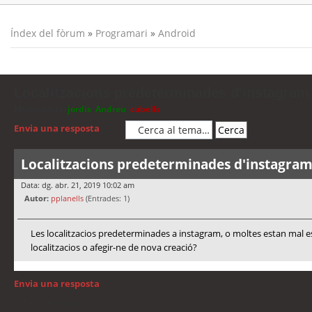
Índex del fòrum
»
Programari
»
Android
Localitzacions predeterminades d'instagram
Moderadors:
jordis
,
Andreu
,
cubells
Envia una resposta
Localitzacions predeterminades d'instagra
Data: dg. abr. 21, 2019 10:02 am
Autor:
pplanells
(Entrades: 1)
Les localitzacios predeterminades a instagram, o moltes estan mal e
localitzacios o afegir-ne de nova creació?
Envia una resposta
Torna a: Android