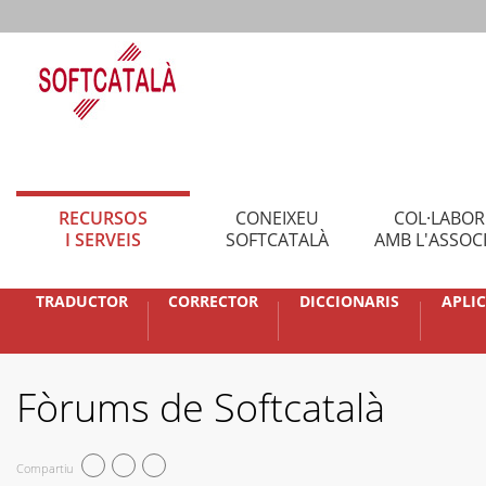
RECURSOS
CONEIXEU
COL·LABO
I SERVEIS
SOFTCATALÀ
AMB L'ASSOC
TRADUCTOR
CORRECTOR
DICCIONARIS
APLI
Fòrums de Softcatalà
Compartiu