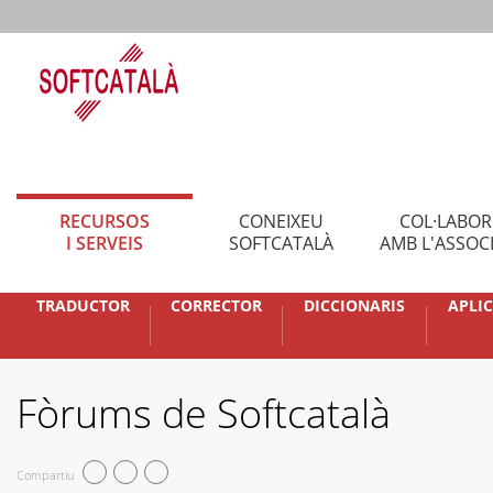
RECURSOS
CONEIXEU
COL·LABO
I SERVEIS
SOFTCATALÀ
AMB L'ASSOC
TRADUCTOR
CORRECTOR
DICCIONARIS
APLI
Fòrums de Softcatalà
Compartiu