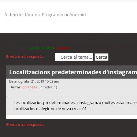
Índex del fòrum
»
Programari
»
Android
Localitzacions predeterminades d'instagram
Moderadors:
jordis
,
Andreu
,
cubells
Envia una resposta
Localitzacions predeterminades d'instagra
Data: dg. abr. 21, 2019 10:02 am
Autor:
pplanells
(Entrades: 1)
Les localitzacios predeterminades a instagram, o moltes estan mal e
localitzacios o afegir-ne de nova creació?
Envia una resposta
Torna a: Android