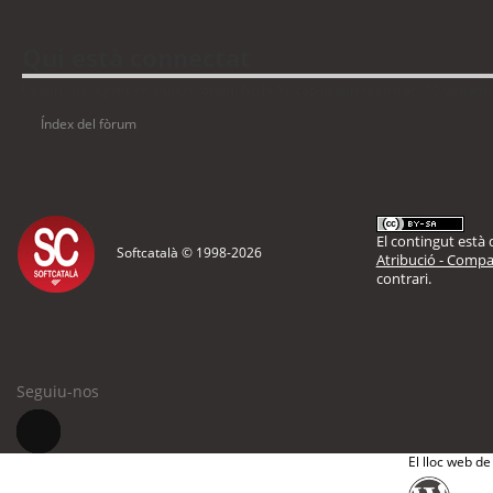
Qui està connectat
Usuaris navegant en aquest fòrum: No hi ha cap usuari registrat i 10 visitant
Índex del fòrum
El contingut està d
Softcatalà © 1998-
2026
Atribució - Compar
contrari.
Seguiu-nos
El lloc web de