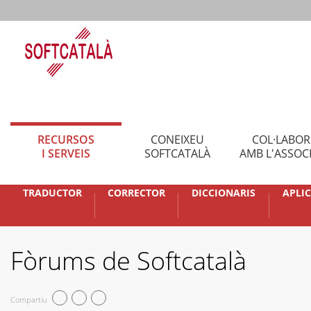
RECURSOS
CONEIXEU
COL·LABO
I SERVEIS
SOFTCATALÀ
AMB L'ASSOC
TRADUCTOR
CORRECTOR
DICCIONARIS
APLI
Fòrums de Softcatalà
Compartiu