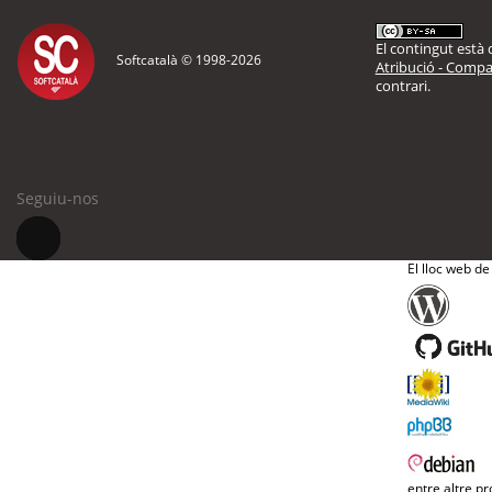
El contingut està d
Softcatalà © 1998-
2026
Atribució - Compar
contrari.
Seguiu-nos
El lloc web de
entre altre pr