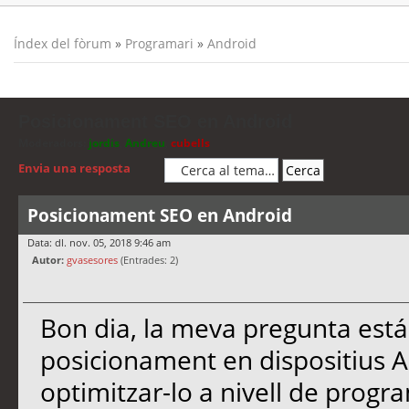
Índex del fòrum
»
Programari
»
Android
Posicionament SEO en Android
Moderadors:
jordis
,
Andreu
,
cubells
Envia una resposta
Posicionament SEO en Android
Data: dl. nov. 05, 2018 9:46 am
Autor:
gvasesores
(Entrades: 2)
Bon dia, la meva pregunta está
posicionament en dispositius 
optimitzar-lo a nivell de progra