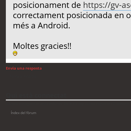
posicionament de
https://gv-a
correctament posicionada en or
més a Android.
Moltes gracies!!
Envia una resposta
Torna a: Android
Qui està connectat
Usuaris navegant en aquest fòrum: No hi ha cap usuari registrat i 3 visitants
Índex del fòrum