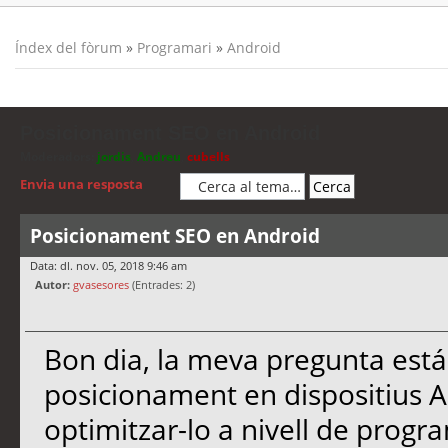
Índex del fòrum
»
Programari
»
Android
Posicionament SEO en Android
Moderadors:
jordis
,
Andreu
,
cubells
Envia una resposta
Posicionament SEO en Android
Data: dl. nov. 05, 2018 9:46 am
Autor:
gvasesores
(Entrades: 2)
Bon dia, la meva pregunta está
posicionament en dispositius 
optimitzar-lo a nivell de progra