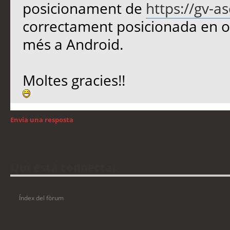
posicionament de
https://gv-a
correctament posicionada en or
més a Android.
Moltes gracies!!
Envia una resposta
Torna a: Android
Qui està connectat
Usuaris navegant en aquest fòrum: No hi ha cap usuari registrat i 2 visitants
Índex del fòrum