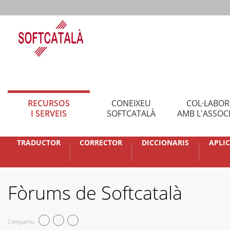
RECURSOS
CONEIXEU
COL·LABO
I SERVEIS
SOFTCATALÀ
AMB L'ASSOC
TRADUCTOR
CORRECTOR
DICCIONARIS
APLI
Fòrums de Softcatalà
Compartiu