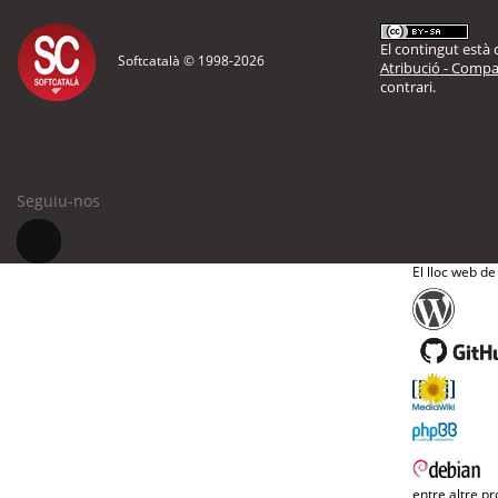
El contingut està d
Softcatalà © 1998-
2026
Atribució - Compar
contrari.
Seguiu-nos
El lloc web de
entre altre pr