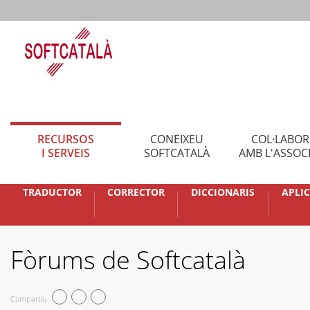
RECURSOS
CONEIXEU
COL·LABO
I SERVEIS
SOFTCATALÀ
AMB L'ASSOC
TRADUCTOR
CORRECTOR
DICCIONARIS
APLI
Fòrums de Softcatalà
Compartiu