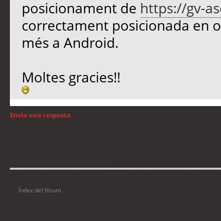
posicionament de
https://gv-a
correctament posicionada en or
més a Android.
Moltes gracies!!
Envia una resposta
Torna a: Android
Qui està connectat
Usuaris navegant en aquest fòrum: No hi ha cap usuari registrat i 3 visitants
Índex del fòrum