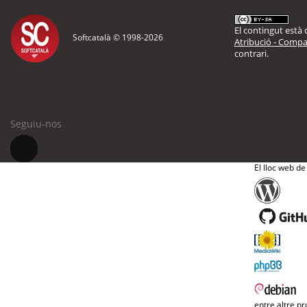
El contingut està d
Softcatalà © 1998-
2026
Atribució - Compar
contrari.
Seguiu-nos
El lloc web de
entre altre pr