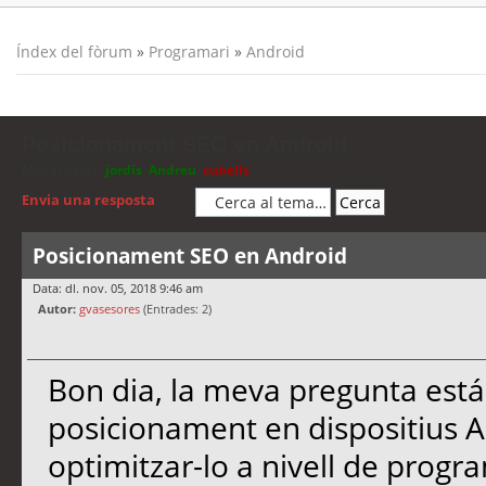
Índex del fòrum
»
Programari
»
Android
Posicionament SEO en Android
Moderadors:
jordis
,
Andreu
,
cubells
Envia una resposta
Posicionament SEO en Android
Data: dl. nov. 05, 2018 9:46 am
Autor:
gvasesores
(Entrades: 2)
Bon dia, la meva pregunta está
posicionament en dispositius 
optimitzar-lo a nivell de progra