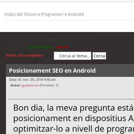
Índex del fòrum
»
Programari
»
Android
Posicionament SEO en Android
Moderadors:
jordis
,
Andreu
,
cubells
Envia una resposta
Posicionament SEO en Android
Data: dl. nov. 05, 2018 9:46 am
Autor:
gvasesores
(Entrades: 2)
Bon dia, la meva pregunta está
posicionament en dispositius 
optimitzar-lo a nivell de progra