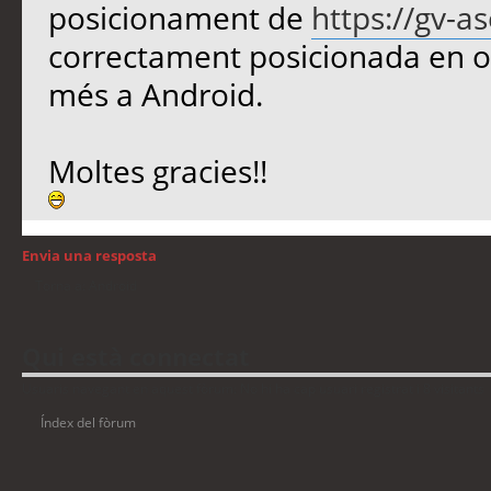
posicionament de
https://gv-a
correctament posicionada en or
més a Android.
Moltes gracies!!
Envia una resposta
Torna a: Android
Qui està connectat
Usuaris navegant en aquest fòrum: No hi ha cap usuari registrat i 8 visitants
Índex del fòrum