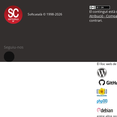
El contingut està d
Softcatalà © 1998-
2026
Atribució - Compar
contrari.
Seguiu-nos
El lloc web de
entre altre pr