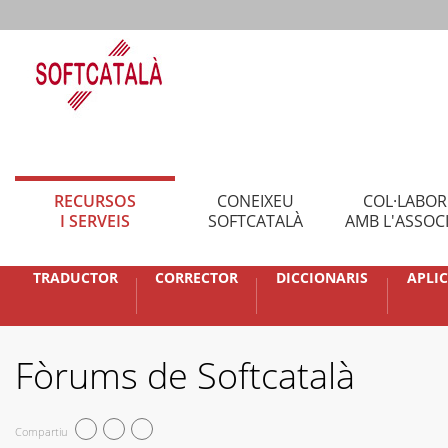
RECURSOS
CONEIXEU
COL·LABO
I SERVEIS
SOFTCATALÀ
AMB L'ASSOC
TRADUCTOR
CORRECTOR
DICCIONARIS
APLI
Fòrums de Softcatalà
Compartiu