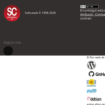
El contingut està d
Softcatalà © 1998-
2026
Atribució - Compar
contrari.
Seguiu-nos
El lloc web de
entre altre pr