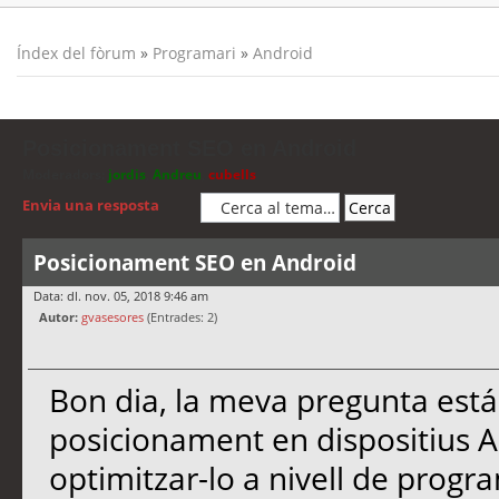
Índex del fòrum
»
Programari
»
Android
Posicionament SEO en Android
Moderadors:
jordis
,
Andreu
,
cubells
Envia una resposta
Posicionament SEO en Android
Data: dl. nov. 05, 2018 9:46 am
Autor:
gvasesores
(Entrades: 2)
Bon dia, la meva pregunta está
posicionament en dispositius 
optimitzar-lo a nivell de progra