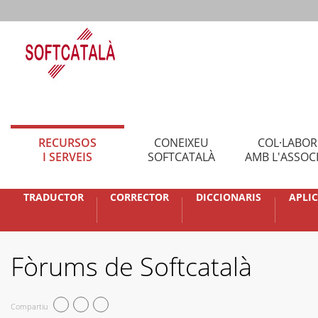
RECURSOS
CONEIXEU
COL·LABO
I SERVEIS
SOFTCATALÀ
AMB L'ASSOC
TRADUCTOR
CORRECTOR
DICCIONARIS
APLI
Fòrums de Softcatalà
Compartiu