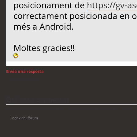
posicionament de
https://gv-a
correctament posicionada en or
més a Android.
Moltes gracies!!
Envia una resposta
Torna a: Android
Qui està connectat
Usuaris navegant en aquest fòrum: No hi ha cap usuari registrat i 1 visitant
Índex del fòrum