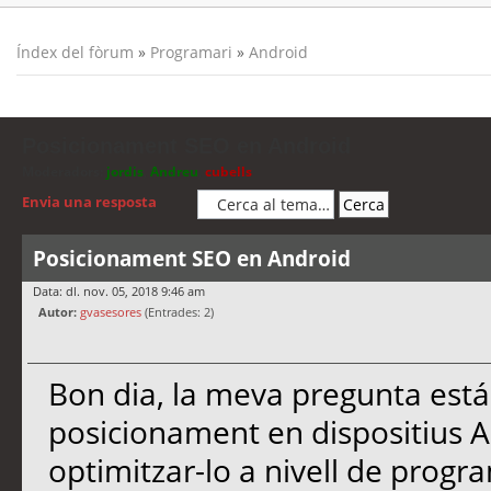
Índex del fòrum
»
Programari
»
Android
Posicionament SEO en Android
Moderadors:
jordis
,
Andreu
,
cubells
Envia una resposta
Posicionament SEO en Android
Data: dl. nov. 05, 2018 9:46 am
Autor:
gvasesores
(Entrades: 2)
Bon dia, la meva pregunta está
posicionament en dispositius 
optimitzar-lo a nivell de progra