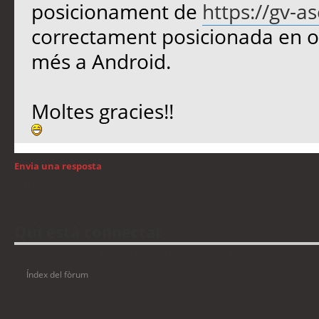
posicionament de
https://gv-a
correctament posicionada en or
més a Android.
Moltes gracies!!
Envia una resposta
Torna a: Android
Qui està connectat
Usuaris navegant en aquest fòrum: No hi ha cap usuari registrat i 7 visitants
Índex del fòrum