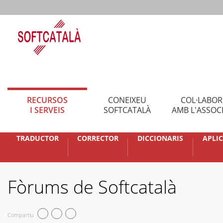
RECURSOS
CONEIXEU
COL·LABO
I SERVEIS
SOFTCATALÀ
AMB L'ASSOC
TRADUCTOR
CORRECTOR
DICCIONARIS
APLI
Fòrums de Softcatalà
Compartiu