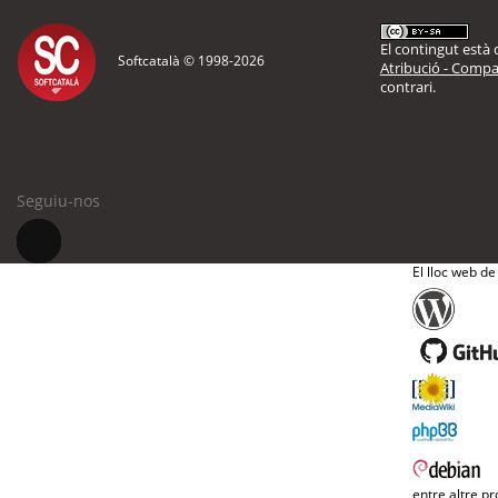
El contingut està d
Softcatalà © 1998-
2026
Atribució - Compar
contrari.
Seguiu-nos
El lloc web de
entre altre pr