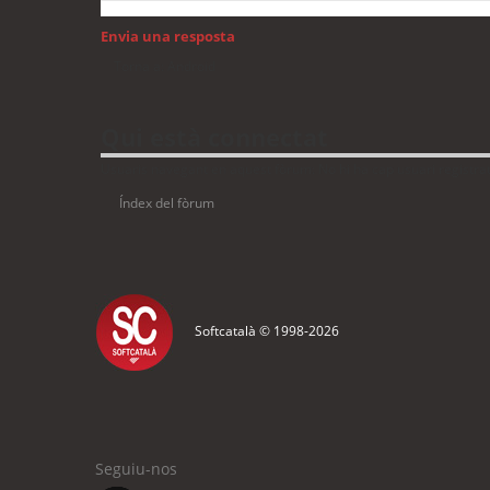
Envia una resposta
Torna a: Android
Qui està connectat
Usuaris navegant en aquest fòrum: No hi ha cap usuari registrat 
Índex del fòrum
Softcatalà © 1998-
2026
Seguiu-nos