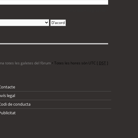
1 entrada • Pàgina
1
de
1
ina totes les galetes del fòrum
• Totes les hores són UTC [
DST
]
Contacte
Avís legal
Codi de conducta
Publicitat