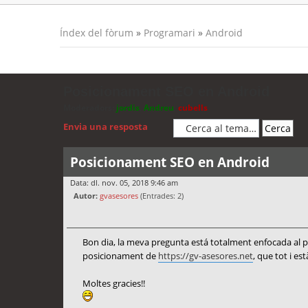
Índex del fòrum
»
Programari
»
Android
Posicionament SEO en Android
Moderadors:
jordis
,
Andreu
,
cubells
Envia una resposta
Posicionament SEO en Android
Data: dl. nov. 05, 2018 9:46 am
Autor:
gvasesores
(Entrades: 2)
Bon dia, la meva pregunta está totalment enfocada al po
posicionament de
https://gv-asesores.net
, que tot i e
Moltes gracies!!