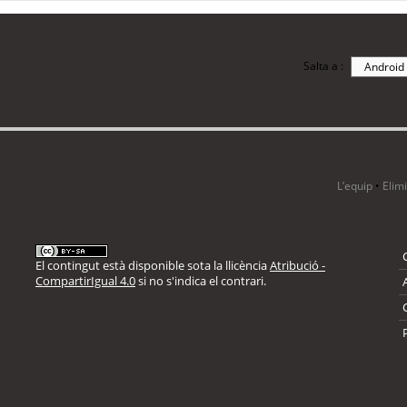
Salta a :
i 4 visitants
L’equip
•
Elim
El contingut està disponible sota la llicència
Atribució -
CompartirIgual 4.0
si no s'indica el contrari.