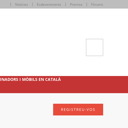
Notícies
Esdeveniments
Premsa
Fòrums
INADORS I MÒBILS EN CATALÀ
REGISTREU-VOS