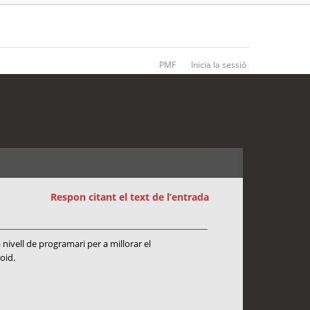
PMF
Inicia la sessió
1 entrada • Pàgina
1
de
1
Respon citant el text de l’entrada
ivell de programari per a millorar el
oid.