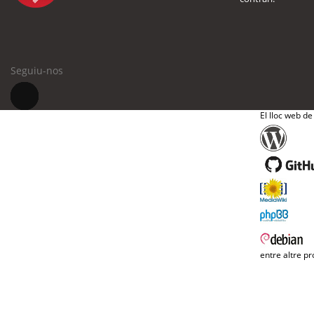
Seguiu-nos
El lloc web de
entre altre pr