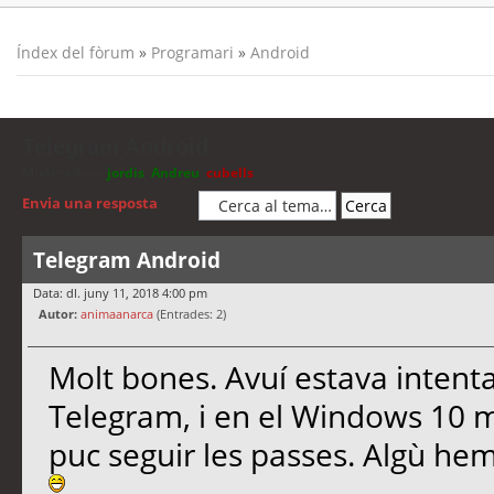
Índex del fòrum
»
Programari
»
Android
Telegram Android
Moderadors:
jordis
,
Andreu
,
cubells
Envia una resposta
Telegram Android
Data: dl. juny 11, 2018 4:00 pm
Autor:
animaanarca
(Entrades: 2)
Molt bones. Avuí estava intenta
Telegram, i en el Windows 10 m
puc seguir les passes. Algù hem