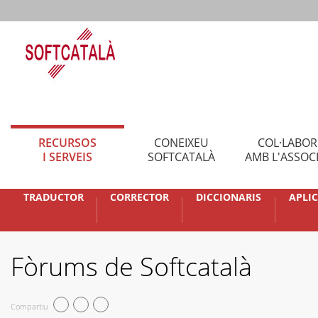
RECURSOS
CONEIXEU
COL·LABO
I SERVEIS
SOFTCATALÀ
AMB L'ASSOC
TRADUCTOR
CORRECTOR
DICCIONARIS
APLI
Fòrums de Softcatalà
Compartiu