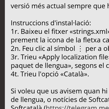
versió més actual sempre que 
Instruccions d'instal·lació:
1r. Baixeu el fitxer «strings.x
prement la icona de la fletxa ca
2n. Feu clic al símbol ⋮ per a o
3r. Trieu «Apply localization fil
paquet de llengua», segons el c
4t. Trieu l'opció «Català».
Si voleu que us avisem quan hi
de llengua, o notícies de Softca
Softcatalà (
https://telegram.me