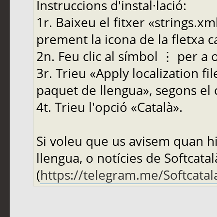
Instruccions d'instal·lació:
1r. Baixeu el fitxer «strings.x
prement la icona de la fletxa ca
2n. Feu clic al símbol ⋮ per a 
3r. Trieu «Apply localization fi
paquet de llengua», segons el 
4t. Trieu l'opció «Català».
Si voleu que us avisem quan hi
llengua, o notícies de Softcatal
(
https://telegram.me/Softcatal