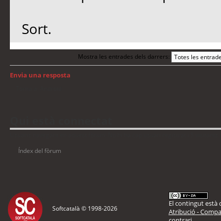
Sort.
Mostra les entrades dels darrers:
Envia una resposta
Torna a: Android
Qui està connectat
Usuaris navegant en aquest fòrum: No hi ha cap usuari registrat i 5 visitants
Índex del fòrum
El contingut està d
Softcatalà © 1998-
2026
Atribució - Compar
contrari.