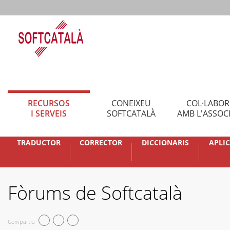
RECURSOS
CONEIXEU
COL·LABO
I SERVEIS
SOFTCATALÀ
AMB L'ASSOC
TRADUCTOR
CORRECTOR
DICCIONARIS
APLI
Fòrums de Softcatalà
Compartiu