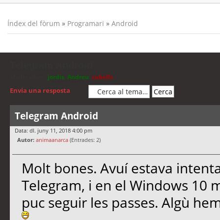
Índex del fòrum
»
Programari
»
Android
Telegram Android
Moderadors:
jordis
,
Andreu
,
cubells
Envia una resposta
Telegram Android
Data: dl. juny 11, 2018 4:00 pm
Autor:
animaanarca
(Entrades: 2)
Molt bones. Avuí estava intenta
Telegram, i en el Windows 10 m
puc seguir les passes. Algù hem