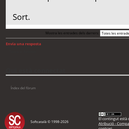
Sort.
Mostra les entrades dels darrers:
Envia una resposta
Torna a: Android
Qui està connectat
Usuaris navegant en aquest fòrum: No hi ha cap usuari registrat i 4 visitants
Índex del fòrum
El contingut està d
Softcatalà © 1998-
2026
Atribució - Compar
contrari.