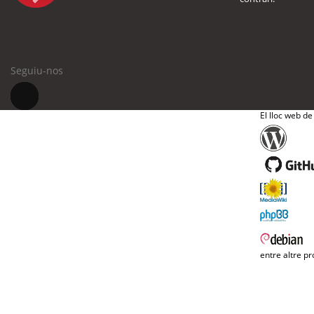
Seguiu-nos
El lloc web de
entre altre pr