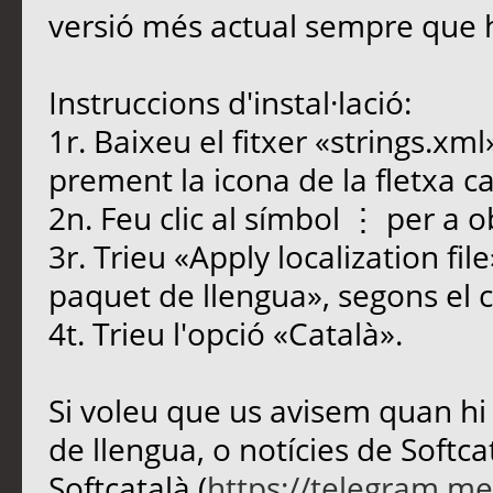
versió més actual sempre que 
Instruccions d'instal·lació:
1r. Baixeu el fitxer «strings.x
prement la icona de la fletxa ca
2n. Feu clic al símbol ⋮ per a o
3r. Trieu «Apply localization fil
paquet de llengua», segons el c
4t. Trieu l'opció «Català».
Si voleu que us avisem quan hi
de llengua, o notícies de Softca
Softcatalà (
https://telegram.me