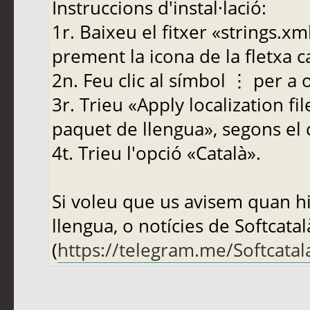
Instruccions d'instal·lació:
1r. Baixeu el fitxer «strings.x
prement la icona de la fletxa ca
2n. Feu clic al símbol ⋮ per a 
3r. Trieu «Apply localization fi
paquet de llengua», segons el 
4t. Trieu l'opció «Català».
Si voleu que us avisem quan hi
llengua, o notícies de Softcatal
(
https://telegram.me/Softcatal