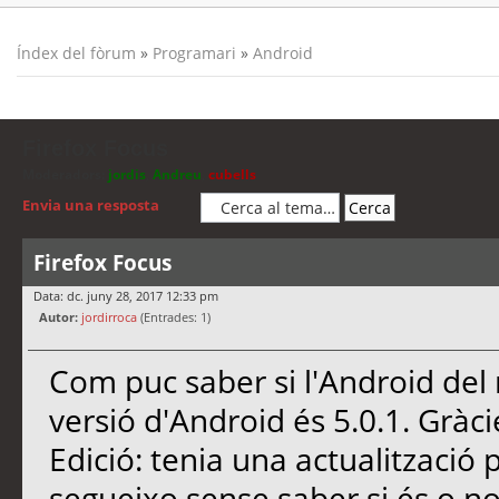
Índex del fòrum
»
Programari
»
Android
Firefox Focus
Moderadors:
jordis
,
Andreu
,
cubells
Envia una resposta
Firefox Focus
Data: dc. juny 28, 2017 12:33 pm
Autor:
jordirroca
(Entrades: 1)
Com puc saber si l'Android del 
versió d'Android és 5.0.1. Gràci
Edició: tenia una actualització 
segueixo sense saber si és o no