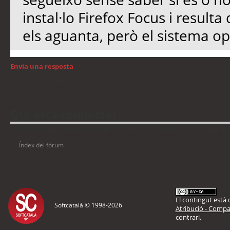
instal·lo Firefox Focus i result
els aguanta, però el sistema op
Envia una resposta
Torna a: Android
Qui està connectat
Usuaris navegant en aquest fòrum: No hi ha cap usuari registrat i 7 visitants
Índex del fòrum
El contingut està d
Softcatalà © 1998-
2026
Atribució - Compar
contrari.