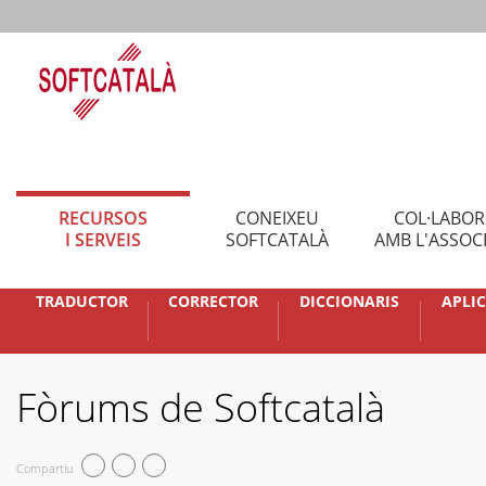
RECURSOS
CONEIXEU
COL·LABO
I SERVEIS
SOFTCATALÀ
AMB L'ASSOC
TRADUCTOR
CORRECTOR
DICCIONARIS
APLI
Fòrums de Softcatalà
Compartiu