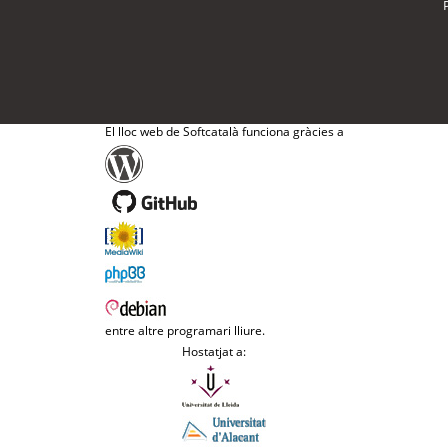
El lloc web de Softcatalà funciona gràcies a
entre altre programari lliure.
Hostatjat a: