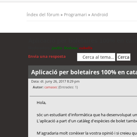
Índex del fòrum
»
Programari
»
Android
Aplicació per boletaires 100% en cat
Moderadors:
jordis
,
Andreu
,
cubells
Envia una resposta
Aplicació per boletaires 100% en cat
Data: dl. juny 26, 2017 8:29 pm
Autor:
camasec
(Entrades: 1)
Hola,
sóc un estudiant d'informàtica que ha desenvolupat una 
L'aplicació a part d'un catàleg d'espècies de bolet tamb
M'agradaria molt conèixer la vostra opinió i si creieu 