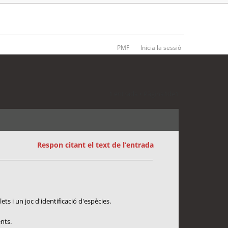
PMF
Inicia la sessió
1 entrada • Pàgina
1
de
1
Respon citant el text de l’entrada
s i un joc d'identificació d'espècies.
nts.