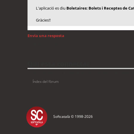
L'aplicació es diu
Boletaires: Bolets i Receptes de C
Gràcies!!
Envia una resposta
Torna a: Android
Qui està connectat
Usuaris navegant en aquest fòrum: No hi ha cap usuari registrat 
Índex del fòrum
Softcatalà © 1998-
2026