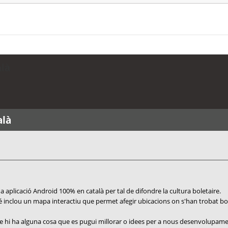
alà
alà
aplicació Android 100% en català per tal de difondre la cultura boletaire.
é inclou un mapa interactiu que permet afegir ubicacions on s'han trobat bolet
que hi ha alguna cosa que es pugui millorar o idees per a nous desenvolupame