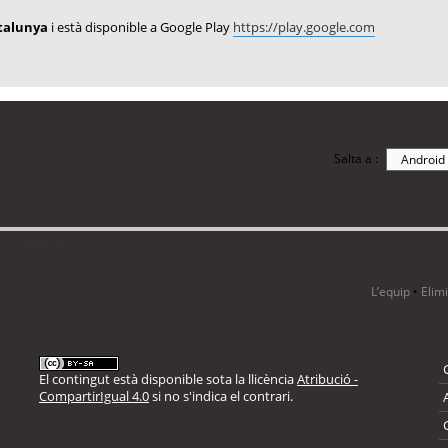
atalunya
i està disponible a Google Play
https://play.google.com
Salta a :
i 5 visitants
L’equip
•
Elim
El contingut està disponible sota la llicència
Atribució -
CompartirIgual 4.0
si no s'indica el contrari.