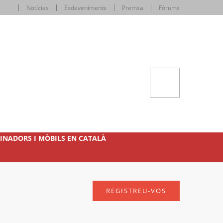
Notícies
Esdeveniments
Premsa
Fòrums
INADORS I MÒBILS EN CATALÀ
REGISTREU-VOS