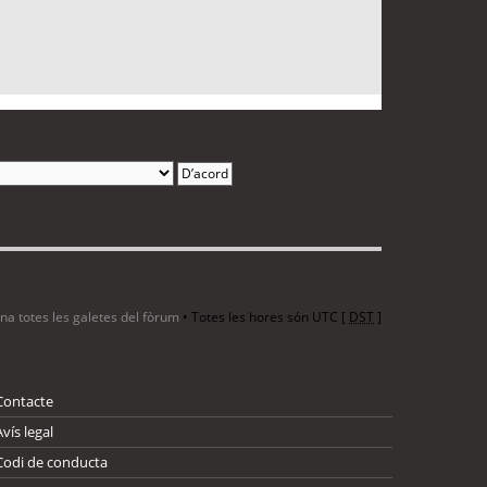
1 entrada • Pàgina
1
de
1
ina totes les galetes del fòrum
• Totes les hores són UTC [
DST
]
Contacte
Avís legal
Codi de conducta