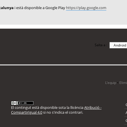
atalunya
i està disponible a Google Play
https://play.google.com
Salta a :
i 4 visitants
L’equip
•
Elim
El contingut està disponible sota la llicència
Atribució -
CompartirIgual 4.0
si no s'indica el contrari.