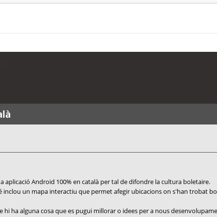
alà
alà
aplicació Android 100% en català per tal de difondre la cultura boletaire.
é inclou un mapa interactiu que permet afegir ubicacions on s'han trobat bolet
que hi ha alguna cosa que es pugui millorar o idees per a nous desenvolupame