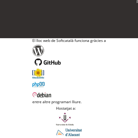
El lloc web de Softcatalà funciona gràcies a
entre altre programari lliure.
Hostatjat a: