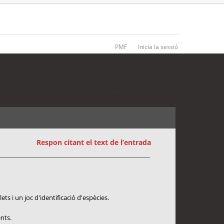
PMF
Inicia la sessió
1 entrada • Pàgina
1
de
1
Respon citant el text de l’entrada
s i un joc d'identificació d'espècies.
nts.