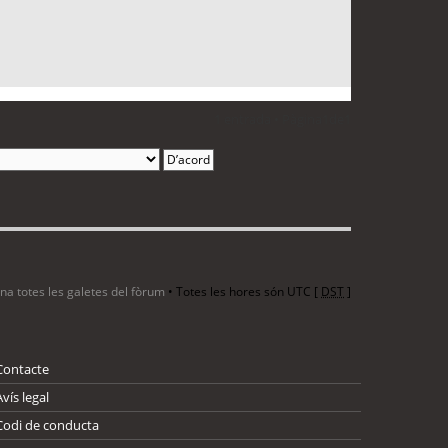
1 entrada • Pàgina
1
de
1
ina totes les galetes del fòrum
• Totes les hores són UTC [
DST
]
Contacte
Avís legal
Codi de conducta