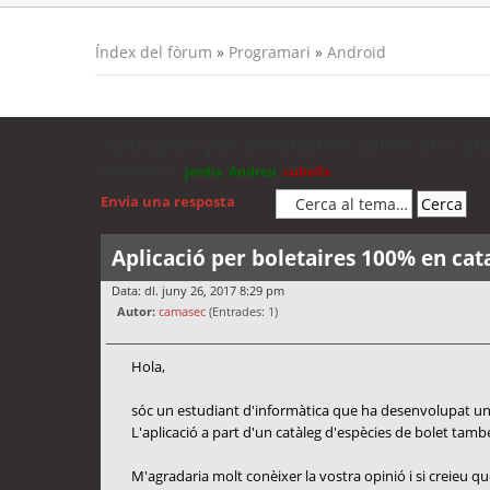
Índex del fòrum
»
Programari
»
Android
Aplicació per boletaires 100% en cat
Moderadors:
jordis
,
Andreu
,
cubells
Envia una resposta
Aplicació per boletaires 100% en cat
Data: dl. juny 26, 2017 8:29 pm
Autor:
camasec
(Entrades: 1)
Hola,
sóc un estudiant d'informàtica que ha desenvolupat una 
L'aplicació a part d'un catàleg d'espècies de bolet tamb
M'agradaria molt conèixer la vostra opinió i si creieu 