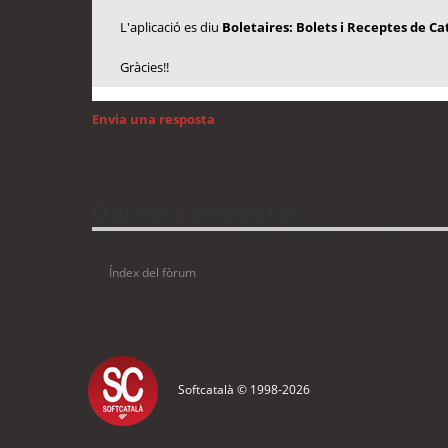
L'aplicació es diu
Boletaires: Bolets i Receptes de C
Gràcies!!
Envia una resposta
Torna a: Android
Qui està connectat
Usuaris navegant en aquest fòrum: No hi ha cap usuari registrat 
Índex del fòrum
Softcatalà © 1998-
2026