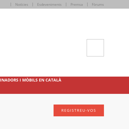
Notícies
Esdeveniments
Premsa
Fòrums
INADORS I MÒBILS EN CATALÀ
REGISTREU-VOS