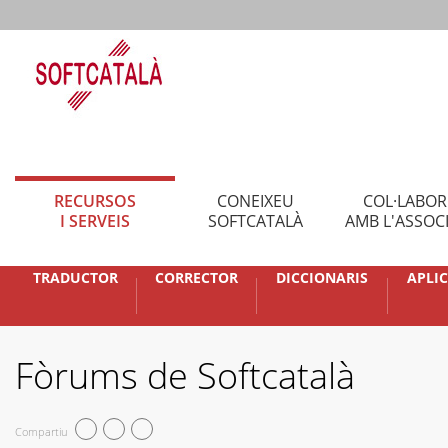
RECURSOS
CONEIXEU
COL·LABO
I SERVEIS
SOFTCATALÀ
AMB L'ASSOC
TRADUCTOR
CORRECTOR
DICCIONARIS
APLI
Fòrums de Softcatalà
Compartiu