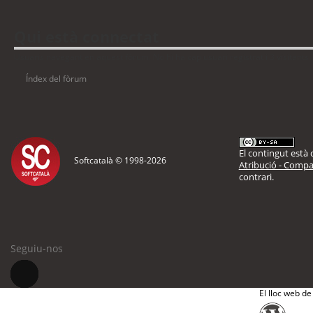
Qui està connectat
Usuaris navegant en aquest fòrum: No hi ha cap usuari registrat i 3 visitants
Índex del fòrum
El contingut està d
Softcatalà © 1998-
2026
Atribució - Compar
contrari.
Seguiu-nos
El lloc web de