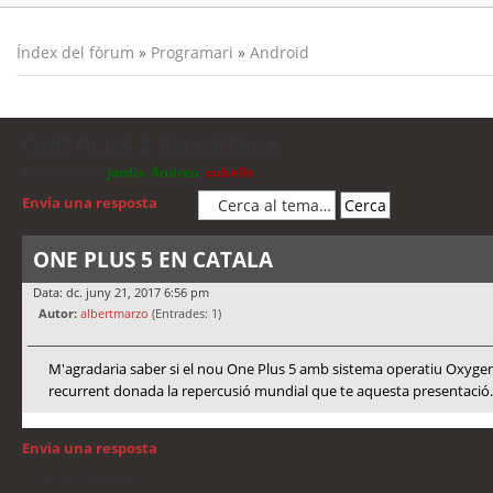
Índex del fòrum
»
Programari
»
Android
ONE PLUS 5 EN CATALA
Moderadors:
jordis
,
Andreu
,
cubells
Envia una resposta
ONE PLUS 5 EN CATALA
Data: dc. juny 21, 2017 6:56 pm
Autor:
albertmarzo
(Entrades: 1)
M'agradaria saber si el nou One Plus 5 amb sistema operatiu Oxygen
recurrent donada la repercusió mundial que te aquesta presentació. 
Envia una resposta
Torna a: Android