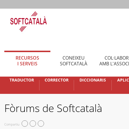
RECURSOS
CONEIXEU
COL·LABO
I SERVEIS
SOFTCATALÀ
AMB L'ASSOC
TRADUCTOR
CORRECTOR
DICCIONARIS
APLI
Fòrums de Softcatalà
Compartiu