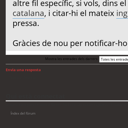
altre fil específic, si vols, dins 
catalana
, i citar-hi el mateix
ing
pressa.
Gràcies de nou per notificar-ho
Mostra les entrades dels darrers:
Envia una resposta
Torna a: Android
Qui està connectat
Usuaris navegant en aquest fòrum: No hi ha cap usuari registrat i 3 visitants
Índex del fòrum