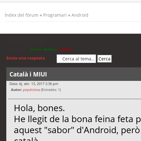
Índex del fòrum
»
Programari
»
Android
Català i MIUI
Moderadors:
jordis
,
Andreu
,
cubells
Envia una resposta
Català i MIUI
Data: dj. abr. 13, 2017 2:36 pm
Autor:
pepdolesa
(Entrades: 1)
Hola, bones.
He llegit de la bona feina feta 
aquest "sabor" d'Android, però
català.