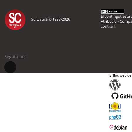
El contingut està d
Softcatalà © 1998-
2026
Atribució - Compar
contrari.
Seguiu-nos
El lloc web de