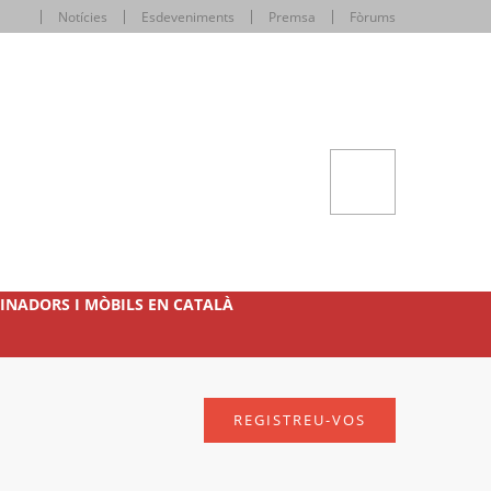
Notícies
Esdeveniments
Premsa
Fòrums
INADORS I MÒBILS EN CATALÀ
REGISTREU-VOS