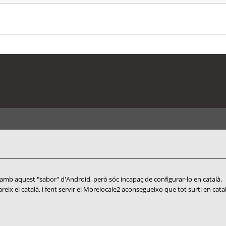
es amb aquest "sabor" d'Android, però sóc incapaç de configurar-lo en català.
x el català, i fent servir el Morelocale2 aconsegueixo que tot surti en català,