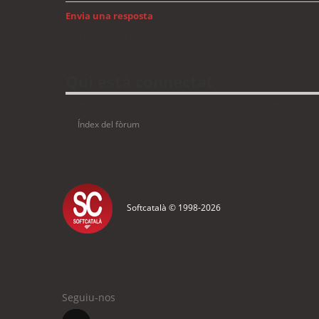
Envia una resposta
Torna a: Android
Qui està connectat
Usuaris navegant en aquest fòrum: No hi ha cap usuari registrat 
Índex del fòrum
Softcatalà © 1998-
2026
Seguiu-nos