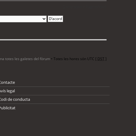
2 entrades • Pàgina
1
de
1
ina totes les galetes del fòrum
• Totes les hores són UTC [
DST
]
Contacte
Avís legal
Codi de conducta
Publicitat