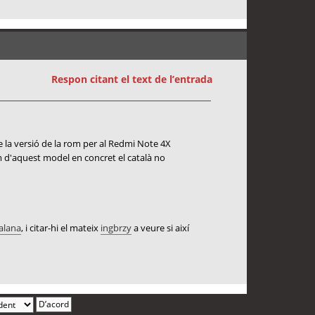
Respon citant el text de l’entrada
 la versió de la rom per al Redmi Note 4X
rom d'aquest model en concret el català no
alana
, i citar-hi el mateix
ingbrzy
a veure si així