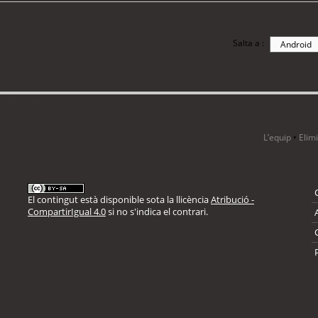
Salta a :
i 62 visitants
L’equip
•
Elim
El contingut està disponible sota la llicència
Atribució -
CompartirIgual 4.0
si no s'indica el contrari.