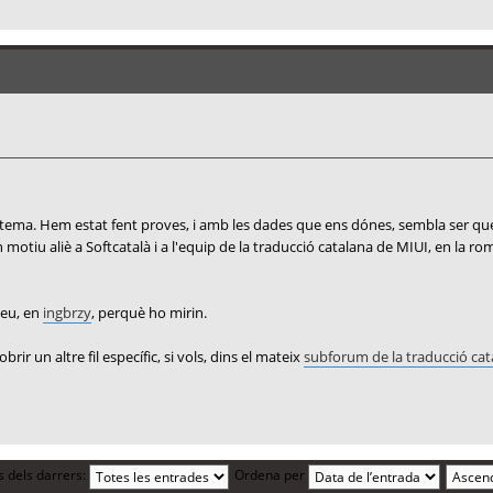
 tema. Hem estat fent proves, i amb les dades que ens dónes, sembla ser que
un motiu aliè a Softcatalà i a l'equip de la traducció catalana de MIUI, en la 
.eu, en
ingbrzy
, perquè ho mirin.
ir un altre fil específic, si vols, dins el mateix
subforum de la traducció cat
s dels darrers:
Ordena per