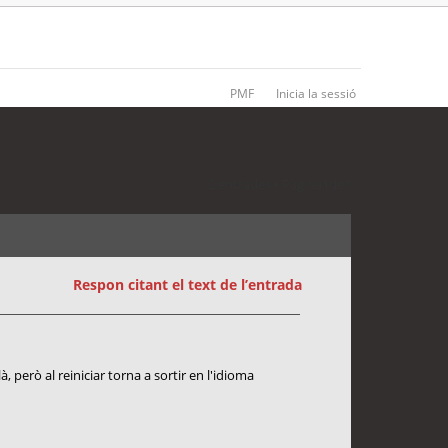
PMF
Inicia la sessió
2 entrades • Pàgina
1
de
1
Respon citant el text de l’entrada
 però al reiniciar torna a sortir en l'idioma