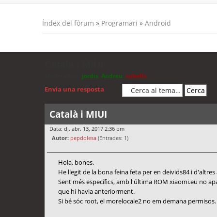
Índex del fòrum
»
Programari
»
Android
Català i MIUI
Moderadors:
jordis
,
Andreu
,
cubells
Envia una resposta
Català i MIUI
Data: dj. abr. 13, 2017 2:36 pm
Autor:
pepdolesa
(Entrades: 1)
Hola, bones.
He llegit de la bona feina feta per en deivids84 i d'altr
Sent més específics, amb l'última ROM xiaomi.eu no aparei
que hi havia anteriorment.
Si bé sóc root, el morelocale2 no em demana permisos.