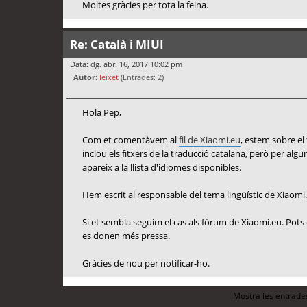
Moltes gràcies per tota la feina.
Re: Català i MIUI
Data: dg. abr. 16, 2017 10:02 pm
Autor:
leixet
(Entrades: 2)
Hola Pep,
Com et comentàvem al
fil de Xiaomi.eu
, estem sobre el
inclou els fitxers de la traducció catalana, però per alg
apareix a la llista d'idiomes disponibles.
Hem escrit al responsable del tema lingüístic de Xiaomi
Si et sembla seguim el cas als fòrum de Xiaomi.eu. Pots obr
es donen més pressa.
Gràcies de nou per notificar-ho.
Mostra les entrade