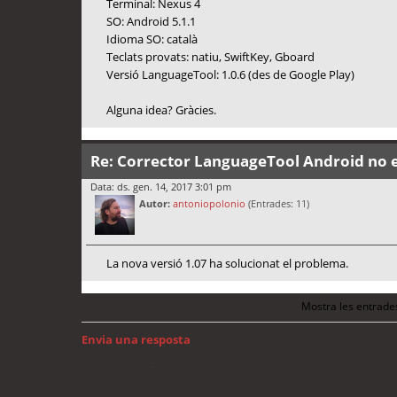
Terminal: Nexus 4
SO: Android 5.1.1
Idioma SO: català
Teclats provats: natiu, SwiftKey, Gboard
Versió LanguageTool: 1.0.6 (des de Google Play)
Alguna idea? Gràcies.
Re: Corrector LanguageTool Android no 
Data: ds. gen. 14, 2017 3:01 pm
Autor:
antoniopolonio
(Entrades: 11)
La nova versió 1.07 ha solucionat el problema.
Mostra les entrade
Envia una resposta
Torna a: Android