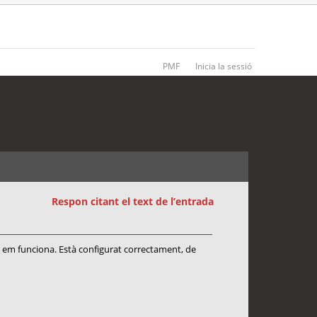
PMF
Inicia la sessió
2 entrades • Pàgina
1
de
1
Respon citant el text de l’entrada
o em funciona. Està configurat correctament, de