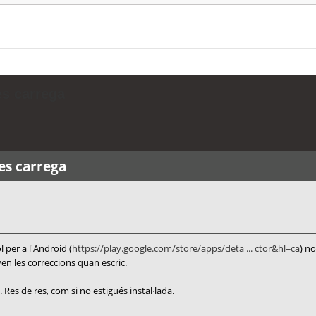
es carrega
es carrega
per a l'Android (
https://play.google.com/store/apps/deta ... ctor&hl=ca
) n
ven les correccions quan escric.
c. Res de res, com si no estigués instal·lada.