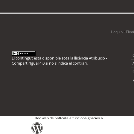
i 12 visitants
L’equip
•
Elim
El contingut està disponible sota la llicència
Atribució -
CompartirIgual 4.0
si no s'indica el contrari.
El lloc web de Softcatalà funciona gràcies a