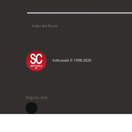
Qui està connectat
Usuaris navegant en aquest fòrum: No hi ha cap usuari registrat 
Índex del fòrum
Softcatalà © 1998-
2026
Seguiu-nos