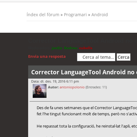
Índex del fòrum
»
Programari
»
Android
Corrector LanguageTool Android no 
Moderadors:
jordis
,
Andreu
,
cubells
Envia una resposta
Corrector LanguageTool Android no 
Data: dl. des. 19, 2016 6:11 pm
Autor:
antoniopolonio
(Entrades: 11)
Des de fa unes setmanes que el Corrector LanguageTool 
fet l'he tingut funcionant molt de temps, però no s'acti
He repassat tota la configuració, he reinstal·lat l'apli, et