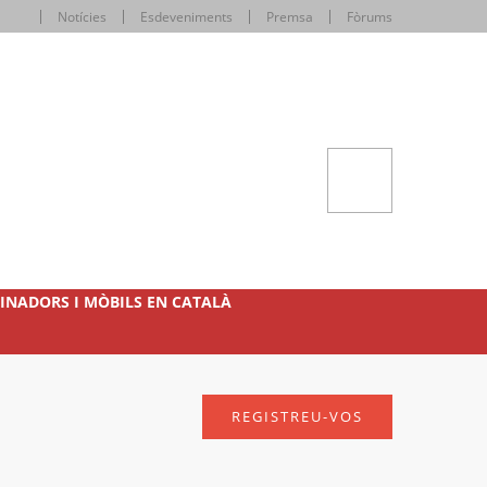
Notícies
Esdeveniments
Premsa
Fòrums
INADORS I MÒBILS EN CATALÀ
REGISTREU-VOS