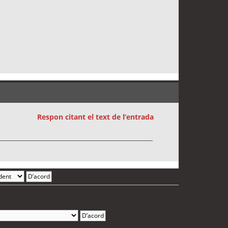
Respon citant el text de l’entrada
2 entrades • Pàgina
1
de
1