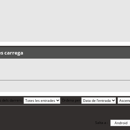
es carrega
s dels darrers:
Ordena per
Salta a :