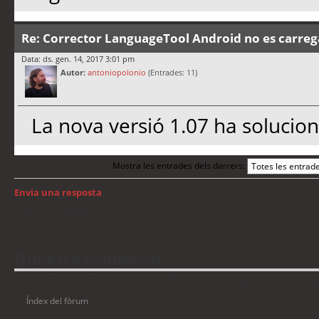
Re: Corrector LanguageTool Android no es carreg
Data: ds. gen. 14, 2017 3:01 pm
Autor:
antoniopolonio
(Entrades: 11)
La nova versió 1.07 ha solucio
Mostra les entrades dels darrers:
Envia una resposta
Torna a: Android
Qui està connectat
Usuaris navegant en aquest fòrum: No hi ha cap usuari registrat i 3 visitants
Índex del fòrum