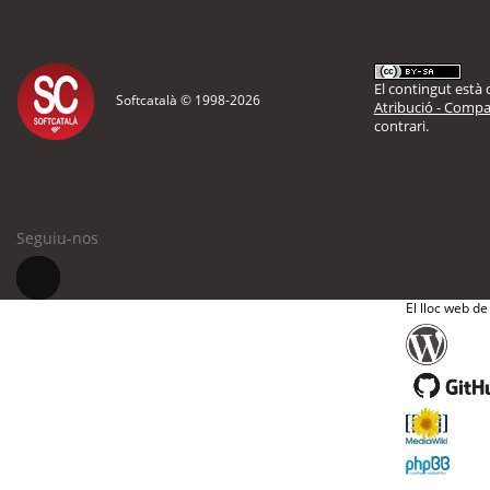
El contingut està d
Softcatalà © 1998-
2026
Atribució - Compar
contrari.
Seguiu-nos
El lloc web de