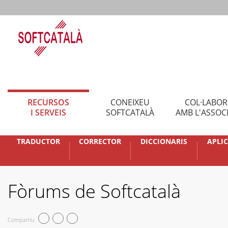
RECURSOS
CONEIXEU
COL·LABO
I SERVEIS
SOFTCATALÀ
AMB L'ASSOC
TRADUCTOR
CORRECTOR
DICCIONARIS
APLI
Fòrums de Softcatalà
Compartiu