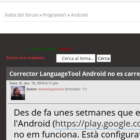
Índex del fòrum
»
Programari
»
Android
Corrector LanguageTool Android no es carre
Moderadors:
jordis
,
Andreu
,
cubells
Envia una resposta
Corrector LanguageTool Android no es carr
Data: dl. des. 19, 2016 6:11 pm
Autor:
antoniopolonio
(Entrades: 11)
Des de fa unes setmanes que e
l'Android (
https://play.google.c
no em funciona. Està configurat