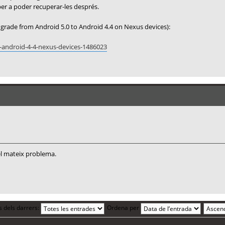
er a poder recuperar-les després.
wngrade from Android 5.0 to Android 4.4 on Nexus devices):
-android-4-4-nexus-devices-1486023
el mateix problema.
s dels darrers:
Ordena per