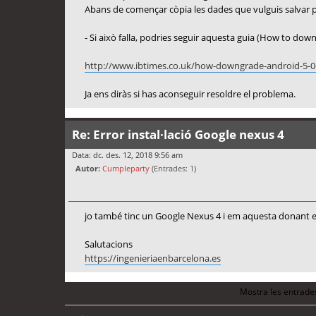
Abans de començar còpia les dades que vulguis salvar p
- Si això falla, podries seguir aquesta guia (How to do
http://www.ibtimes.co.uk/how-downgrade-android-5-0
Ja ens diràs si has aconseguir resoldre el problema.
Re: Error instal·lació Google nexus 4
Data: dc. des. 12, 2018 9:56 am
Autor:
Cumpleparty
(Entrades: 1)
jo també tinc un Google Nexus 4 i em aquesta donant 
Salutacions
https://ingenieriaenbarcelona.es
Mostra les entrade