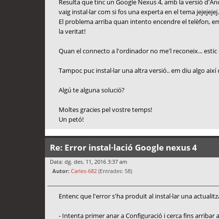
Resulta que tinc un Google Nexus 4, amb la versió d'Andr
vaig instal·lar com si fos una experta en el tema jejejejej.
El problema arriba quan intento encendre el telèfon, em 
la veritat!
Quan el connecto a l'ordinador no me'l reconeix... estic
Tampoc puc instal·lar una altra versió.. em diu algo ai
Algú te alguna solució?
Moltes gracies pel vostre temps!
Un petó!
Re: Error instal·lació Google nexus 4
Data: dg. des. 11, 2016 3:37 am
Autor:
Carles-682
(Entrades: 58)
Entenc que l'error s'ha produït al instal·lar una actualitz
- Intenta primer anar a Configuració i cerca fins arribar