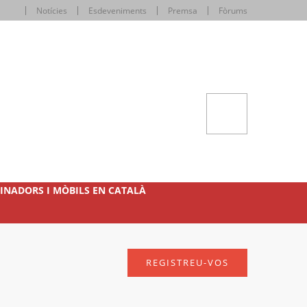
Notícies
Esdeveniments
Premsa
Fòrums
INADORS I MÒBILS EN CATALÀ
REGISTREU-VOS