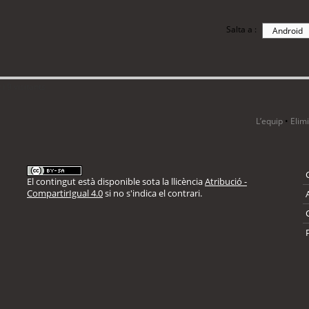
Salta a :
i 9 visitants
L’equip
•
Elim
El contingut està disponible sota la llicència
Atribució -
CompartirIgual 4.0
si no s'indica el contrari.