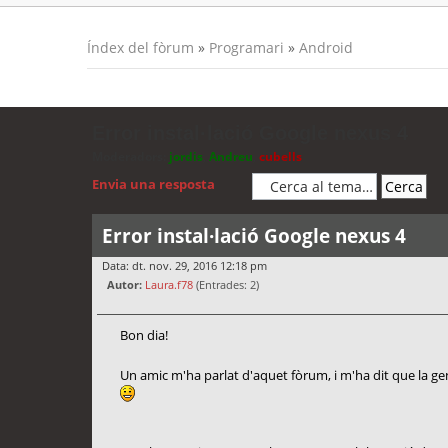
Índex del fòrum
»
Programari
»
Android
Error instal·lació Google nexus 4
Moderadors:
jordis
,
Andreu
,
cubells
Envia una resposta
Error instal·lació Google nexus 4
Data: dt. nov. 29, 2016 12:18 pm
Autor:
Laura.f78
(Entrades: 2)
Bon dia!
Un amic m'ha parlat d'aquet fòrum, i m'ha dit que la g