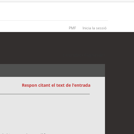
PMF
Inicia la sessió
3 entrades • Pàgina
1
de
1
Respon citant el text de l’entrada