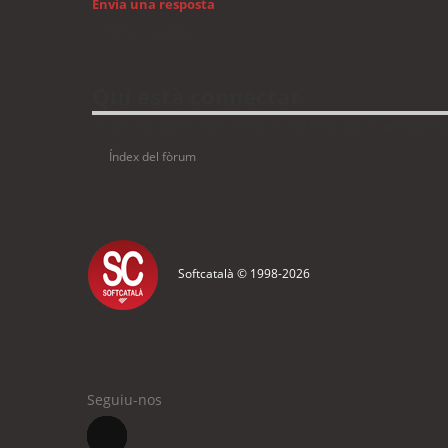
Envia una resposta
Torna a: Android
Qui està connectat
Usuaris navegant en aquest fòrum: No hi ha cap usuari registrat 
Índex del fòrum
Softcatalà © 1998-
2026
Seguiu-nos