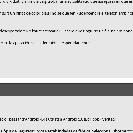
oid kitkat. L'altre dia vaig trobar una actualització que asseguraven que er
surt un ninot de color blau i no se que fer. Puc encendre el telèfon amb nor
 desesperada!!! No l'aure trencat oi? Espero que tingui solució si no em dona
xí com "la aplicación se ha detenido inesperadamente"
ació i passar d'Android 4.4 (KitKat) a Android 5.0 (Lollipop), veritat?
 a Còpia de Seguretat, toca Restablir dades de fàbrica. Selecciona Esborrar tot 