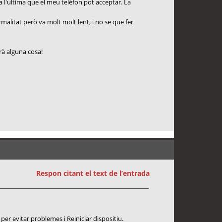
a l'ultima que el meu telèfon pot acceptar. La
malitat però va molt molt lent, i no se que fer
rà alguna cosa!
Respon citant el text de l’entrada
per evitar problemes i Reiniciar dispositiu.