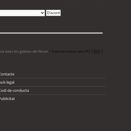
3 entrades • Pàgina
1
de
1
ina totes les galetes del fòrum
• Totes les hores són UTC [
DST
]
Contacte
Avís legal
Codi de conducta
Publicitat