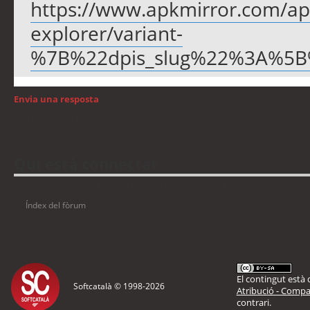
https://www.apkmirror.com/apk/
explorer/variant-
%7B%22dpis_slug%22%3A%5
Envia una resposta
Torna a: Android
Qui està connectat
Usuaris navegant en aquest fòrum: No hi ha cap usuari registrat i 4 visitants
Índex del fòrum
El contingut està d
Softcatalà © 1998-
2026
Atribució - Compar
contrari.