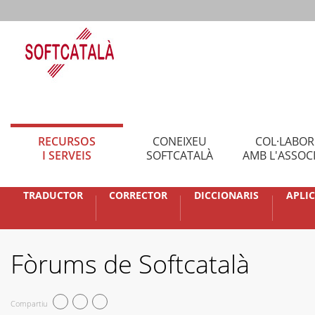
RECURSOS
CONEIXEU
COL·LABO
I SERVEIS
SOFTCATALÀ
AMB L'ASSOC
TRADUCTOR
CORRECTOR
DICCIONARIS
APLI
Fòrums de Softcatalà
Compartiu