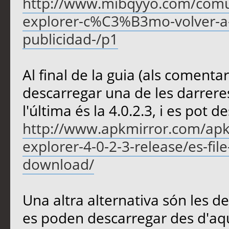
http://www.mibqyyo.com/comun
explorer-c%C3%B3mo-volver-a
publicidad-/p1
Al final de la guia (als comentar
descarregar una de les darrere
l'última és la 4.0.2.3, i es pot 
http://www.apkmirror.com/apk/es
explorer-4-0-2-3-release/es-fil
download/
Una altra alternativa són les 
es poden descarregar des d'aq