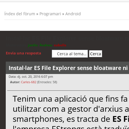
Índex del fòrum
»
Programari
»
Android
Instal·lar ES File Explorer sense bloatware ni
Moderadors:
jordis
,
Andreu
,
cubells
Envia una resposta
Instal·lar ES File Explorer sense bloatware ni
Data: dj. oct. 20, 2016 6:07 pm
Autor:
Carles-682
(Entrades: 58)
Tenim una aplicació que fins f
utilitzar com a gestor d'arxius 
smartphones, es tracta de
ES F
l'empresa EStrongs està traduïd