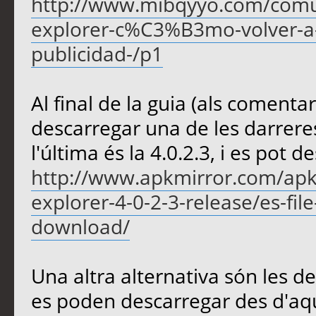
http://www.mibqyyo.com/comun
explorer-c%C3%B3mo-volver-a
publicidad-/p1
Al final de la guia (als comentar
descarregar una de les darrere
l'última és la 4.0.2.3, i es pot 
http://www.apkmirror.com/apk/es
explorer-4-0-2-3-release/es-fil
download/
Una altra alternativa són les 
es poden descarregar des d'aq