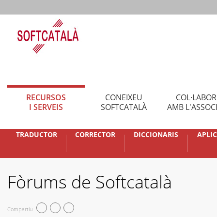
RECURSOS
CONEIXEU
COL·LABO
I SERVEIS
SOFTCATALÀ
AMB L'ASSOC
TRADUCTOR
CORRECTOR
DICCIONARIS
APLI
Fòrums de Softcatalà
Compartiu