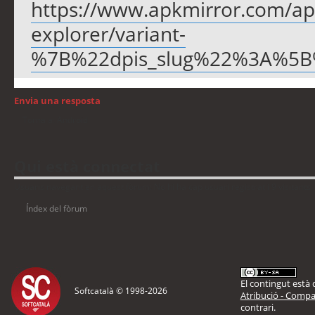
https://www.apkmirror.com/apk/
explorer/variant-
%7B%22dpis_slug%22%3A%5
Envia una resposta
Torna a: Android
Qui està connectat
Usuaris navegant en aquest fòrum: No hi ha cap usuari registrat i 9 visitants
Índex del fòrum
El contingut està d
Softcatalà © 1998-
2026
Atribució - Compar
contrari.