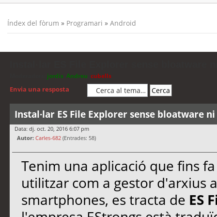
Índex del fòrum
»
Programari
»
Android
Instal·lar ES File Explorer sense bloatware ni
Moderadors:
jordis
,
Andreu
,
cubells
Envia una resposta
Instal·lar ES File Explorer sense bloatware ni
Data: dj. oct. 20, 2016 6:07 pm
Autor:
Carles-682
(Entrades: 58)
Tenim una aplicació que fins f
utilitzar com a gestor d'arxius 
smartphones, es tracta de
ES F
l'empresa EStrongs està traduïd