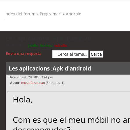
Índex del fòrum
»
Programari
»
Android
Les aplicacions .Apk d'android
Moderadors:
jordis
,
Andreu
,
cubells
Envia una resposta
Les aplicacions .Apk d'android
Data: dj. set. 29, 2016 3:44 pm
Autor:
mustafa sousan
(Entrades: 1)
Hola,
Com es que el meu mòbil no a
desconegudes?