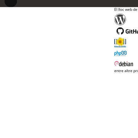
El lloc web de
entre altre pr