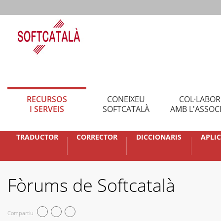
RECURSOS
CONEIXEU
COL·LABO
I SERVEIS
SOFTCATALÀ
AMB L'ASSOC
TRADUCTOR
CORRECTOR
DICCIONARIS
APLI
Fòrums de Softcatalà
Compartiu