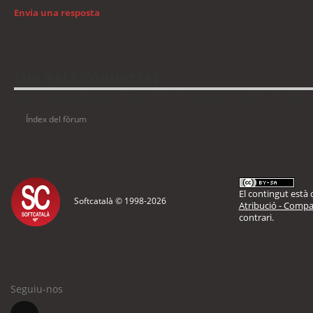
Envia una resposta
Torna a: Android
Qui està connectat
Usuaris navegant en aquest fòrum: No hi ha cap usuari registrat i 4 visitants
Índex del fòrum
El contingut està d
Softcatalà © 1998-
2026
Atribució - Compar
contrari.
Seguiu-nos