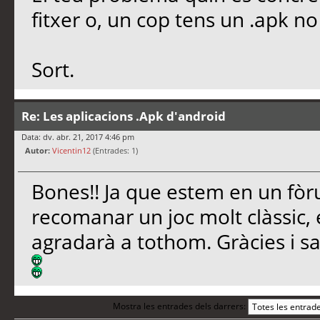
fitxer o, un cop tens un .apk no 
Sort.
Re: Les aplicacions .Apk d'android
Data: dv. abr. 21, 2017 4:46 pm
Autor:
Vicentin12
(Entrades: 1)
Bones!! Ja que estem en un fò
recomanar un joc molt clàssic, 
agradarà a tothom. Gràcies i sal
Mostra les entrades dels darrers: